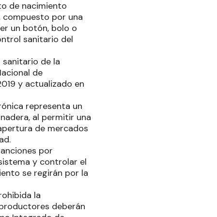
to de nacimiento
al, compuesto por una
ser un botón, bolo o
ntrol sanitario del
 sanitario de la
acional de
2019 y actualizado en
rónica representa un
anadera, al permitir una
a apertura de mercados
ad.
sanciones por
sistema y controlar el
ento se regirán por la
ohibida la
s productores deberán