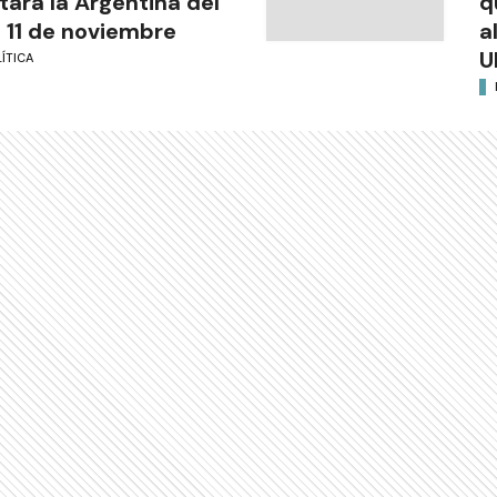
itará la Argentina del
q
l 11 de noviembre
a
U
ÍTICA