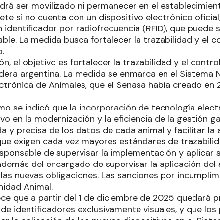
drá ser movilizado ni permanecer en el establecimien
ete si no cuenta con un dispositivo electrónico ofici
un identificador por radiofrecuencia (RFID), que puede 
ble. La medida busca fortalecer la trazabilidad y el co
o.
n, el objetivo es fortalecer la trazabilidad y el control
era argentina. La medida se enmarca en el Sistema N
ectrónica de Animales, que el Senasa había creado en 
mo se indicó que la incorporación de tecnología elect
ivo en la modernización y la eficiencia de la gestión g
a y precisa de los datos de cada animal y facilitar l
 que exigen cada vez mayores estándares de trazabilid
esponsable de supervisar la implementación y aplicar 
además del encargado de supervisar la aplicación del 
las nuevas obligaciones. Las sanciones por incumplimi
nidad Animal.
ce que a partir del 1 de diciembre de 2025 quedará pr
 de identificadores exclusivamente visuales, y que lo