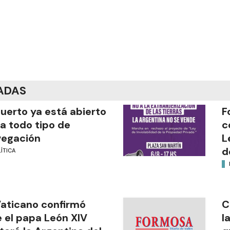
ADAS
puerto ya está abierto
F
a todo tipo de
c
vegación
L
d
ÍTICA
Vaticano confirmó
C
 el papa León XIV
l