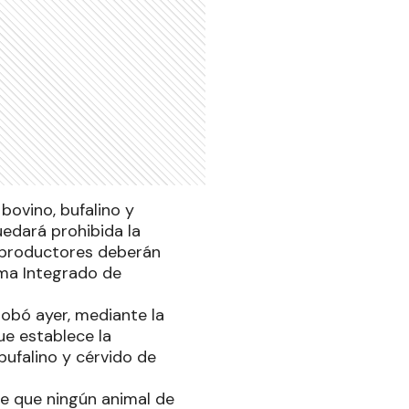
bovino, bufalino y
uedará prohibida la
s productores deberán
tema Integrado de
robó ayer, mediante la
ue establece la
 bufalino y cérvido de
ne que ningún animal de