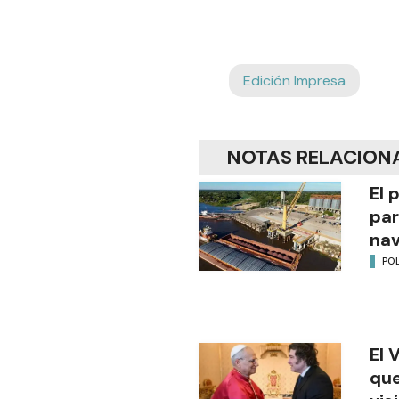
Edición Impresa
NOTAS RELACION
El 
par
na
POL
El 
que