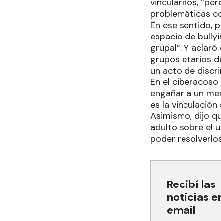
vincularnos, “pe
problemáticas co
En ese sentido, p
espacio de bullyi
grupal”. Y aclaró
grupos etarios de
un acto de discri
En el ciberacoso 
engañar a un men
es la vinculación
Asimismo, dijo q
adulto sobre el u
poder resolverlos
Recibí las
noticias e
email