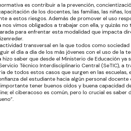
 normativa es contribuir a la prevención, concientizaci
apacitación de los docentes, las familias, las niñas, lo
nte a estos riesgos. Además de promover el uso respo
nos vimos obligados a trabajar con ella, y quizás no t
arada para enfrentar esta modalidad que impacta di
izenreder.
 actividad transversal en la que todos como sociedad
guir el día a día de los más jóvenes con el uso de la t
 a hizo saber que desde el Ministerio de Educación ya 
Servicio Técnico Interdisciplinario Central (SeTIC), a t
ria de todos estos casos que surgen en las escuelas, e
onfianza del estudiante hacia algún personal docente
 importante tener buenos oídos y buena capacidad de
ne; el ciberacoso es común, pero lo crucial es saber d
ueno”.