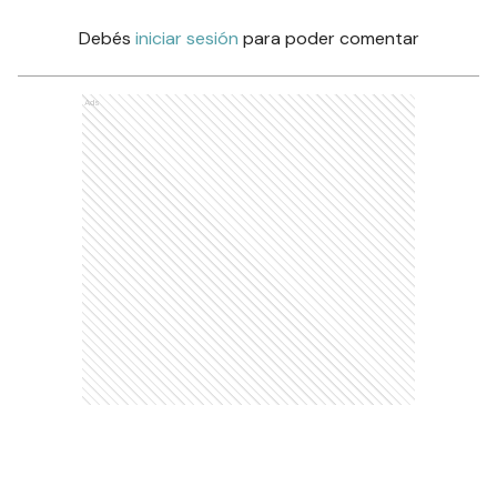
Debés
iniciar sesión
para poder comentar
Ads