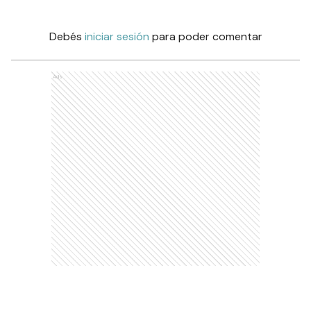
Debés
iniciar sesión
para poder comentar
Ads