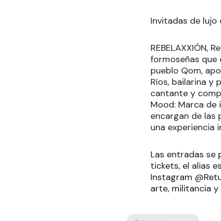
Invitadas de lujo
REBELAXXIÓN, Ref
formoseñas que e
pueblo Qom, apor
Ríos, bailarina y
cantante y compos
Mood: Marca de i
encargan de las 
una experiencia i
Las entradas se 
tickets, el alia
Instagram @Retum
arte, militancia