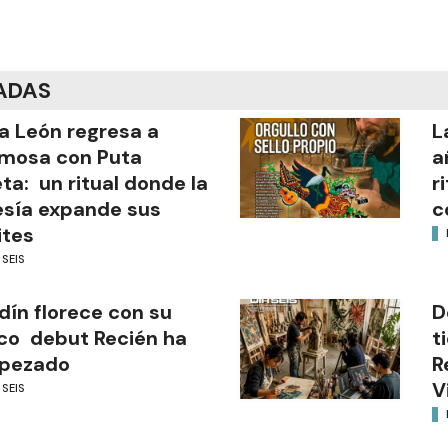
ADAS
a León regresa a
L
mosa con Puta
a
ta: un ritual donde la
r
sía expande sus
c
ites
 SEIS
dín florece con su
D
co debut Recién ha
t
pezado
R
V
 SEIS