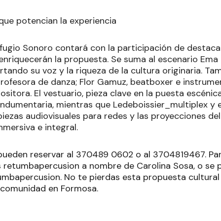
 que potencian la experiencia
ugio Sonoro contará con la participación de destaca
nriquecerán la propuesta. Se suma al escenario Ema 
tando su voz y la riqueza de la cultura originaria. T
 profesora de danza; Flor Gamuz, beatboxer e instrumen
itora. El vestuario, pieza clave en la puesta escénic
ndumentaria, mientras que Ledeboissier_multiplex y e
piezas audiovisuales para redes y las proyecciones d
nmersiva e integral.
pueden reservar al 370489 0602 o al 3704819467. Para
s es retumbapercusion a nombre de Carolina Sosa, o se
bapercusion. No te pierdas esta propuesta cultural
 y comunidad en Formosa.