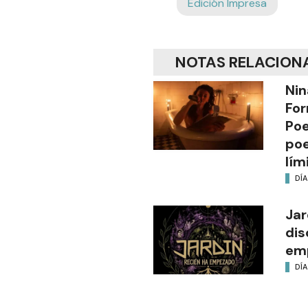
Edición Impresa
NOTAS RELACION
Nin
For
Poe
poe
lím
DÍA
Jar
dis
em
DÍA