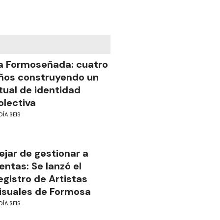
a Formoseñada: cuatro
ños construyendo un
itual de identidad
olectiva
DÍA SEIS
ejar de gestionar a
ientas: Se lanzó el
egistro de Artistas
isuales de Formosa
DÍA SEIS