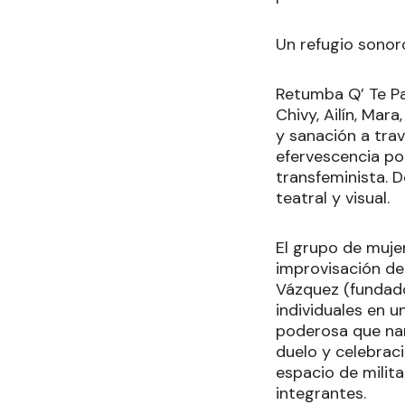
Un refugio sonor
Retumba Q’ Te Par
Chivy, Ailín, Mar
y sanación a trav
efervescencia por
transfeminista. 
teatral y visual.
El grupo de mujer
improvisación de
Vázquez (fundado
individuales en 
poderosa que nar
duelo y celebraci
espacio de milit
integrantes.