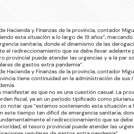
de Hacienda y Finanzas de la provincia, contador Migu
endo esta situación a lo largo de 19 años”, marcando
ergencia sanitaria, donde el dinamismo de las derogac
 el redireccionamiento que se debe llevar adelante 
oro provincial puede atender las urgencias y a la par s
ulares de gastos extra pandemia”.
de Hacienda y Finanzas de la provincia, contador Migu
ovincia tiene continuidad en la administración de sus
demia.
manifestar es que no es una cuestión casual. La prov
orden fiscal, ya en un período tipificado como plurianua
izo notar que “estamos sosteniendo esta situación a l
 este tiempo tan difícil de emergencia sanitaria, don
undamentalmente el redireccionamiento que se debe l
ioridad, el tesoro provincial puede atender las urgenc
plicaciones regulares de gastos extra pandemia”.