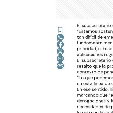
El subsecretario 
“Estamos sosteni
tan difícil de em
fundamentalmente
prioridad, el tes
aplicaciones reg
El subsecretario 
resalto que la pr
contexto de pan
“Lo que podemos 
en esta línea de 
En ese sentido, h
marcando que “en
derogaciones y f
necesidades de pr
lo que son las a