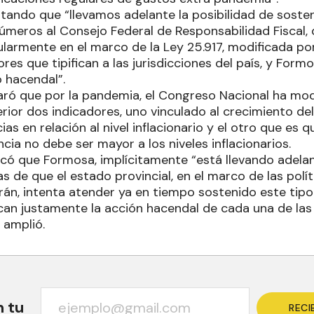
ndo que “llevamos adelante la posibilidad de sosten
úmeros al Consejo Federal de Responsabilidad Fiscal,
larmente en el marco de la Ley 25.917, modificada por 
ores que tipifican a las jurisdicciones del país, y Formo
 hacendal”.
laró que por la pandemia, el Congreso Nacional ha mod
terior dos indicadores, uno vinculado al crecimiento de
ias en relación al nivel inflacionario y el otro que es q
ncia no debe ser mayor a los niveles inflacionarios.
icó que Formosa, implícitamente “está llevando adelan
as de que el estado provincial, en el marco de las polí
frán, intenta atender ya en tiempo sostenido este ti
ican justamente la acción hacendal de cada una de las 
 amplió.
n tu
RECI