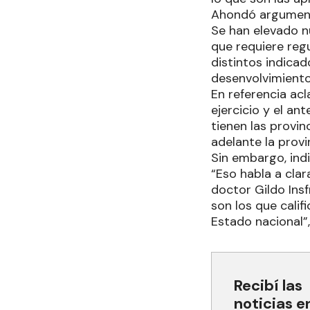
Ahondó argumenta
Se han elevado n
que requiere regu
distintos indicad
desenvolvimiento
En referencia ac
ejercicio y el an
tienen las provinc
adelante la provi
Sin embargo, ind
“Eso habla a clar
doctor Gildo Ins
son los que calif
Estado nacional”,
Recibí las
noticias e