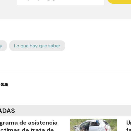
y
Lo que hay que saber
osa
ADAS
grama de asistencia
U
íctimas de trata de
f