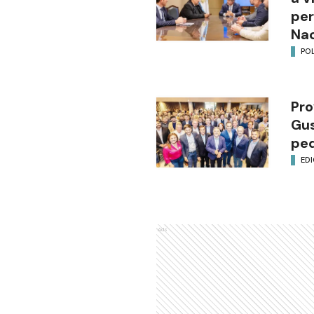
per
Nac
POL
Pro
Gus
ped
EDI
Ads