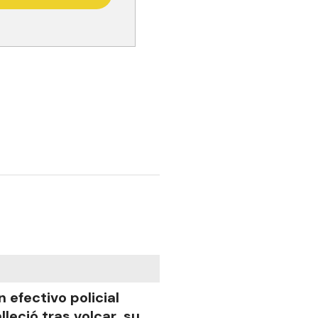
n efectivo policial
alleció tras volcar su