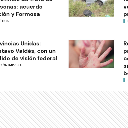
sonas: acuerdo
v
ión y Formosa
p
ÍTICA
vincias Unidas:
R
tavo Valdés, con un
p
ido de visión federal
c
s
CIÓN IMPRESA
b