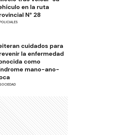
ehículo en la ruta
rovincial N° 28
POLICIALES
eiteran cuidados para
revenir la enfermedad
onocida como
índrome mano-ano-
oca
SOCIEDAD