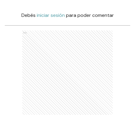
Debés
iniciar sesión
para poder comentar
Ads