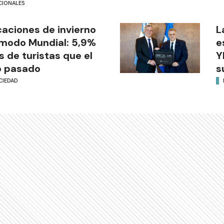
CIONALES
aciones de invierno
L
modo Mundial: 5,9%
e
 de turistas que el
Y
o pasado
s
CIEDAD