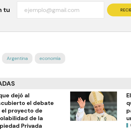
n tu
RECI
Argentina
economía
ADAS
que dejó al
E
cubierto el debate
q
 el proyecto de
p
iolabilidad de la
u
piedad Privada