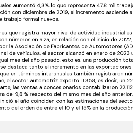
uales aumentó 4,3%, lo que representa 47,8 mil traba
ión con diciembre de 2019, el incremento asciende a 
e trabajo formal nuevos.
es que registra mayor nivel de actividad industrial e
n números en alza, en relación con el inicio de 2022,
por la Asociación de Fabricantes de Automotores (ADE
nal de vehículos, el sector alcanzó en enero de 2023
gual mes del año pasado, esto es, una producción tota
 se destaca tanto el incremento en las exportaciones
 que en términos interanuales también registraron nú
e, el sector automotriz exportó 11.358, es decir, un 
arte, las ventas a concesionarios contabilizaron 22.112
a del 9,8 % respecto del mismo mes del año anterior
 inició el año coinciden con las estimaciones del sect
nto del orden de entre el 10 y el 15% en la producción