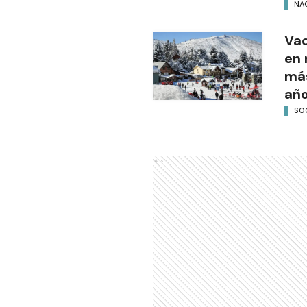
NA
Vac
en 
más
añ
SO
Ads