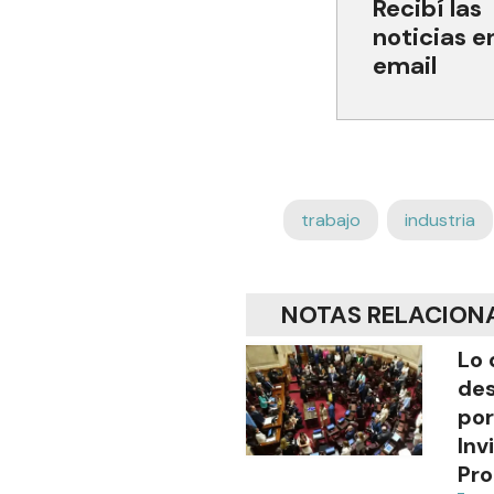
Recibí las
noticias e
email
trabajo
industria
NOTAS RELACION
Lo 
des
por
Inv
Pro