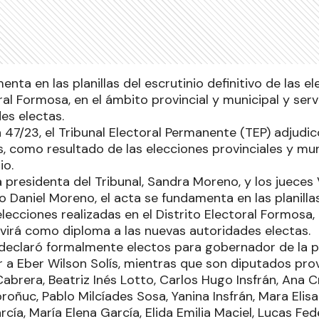
enta en las planillas del escrutinio definitivo de las e
oral Formosa, en el ámbito provincial y municipal y ser
es electas.
 47/23, el Tribunal Electoral Permanente (TEP) adjudi
, como resultado de las elecciones provinciales y mun
io.
a presidenta del Tribunal, Sandra Moreno, y los juece
 Daniel Moreno, el acta se fundamenta en las planillas
 elecciones realizadas en el Distrito Electoral Formosa,
rvirá como diploma a las nuevas autoridades electas.
declaró formalmente electos para gobernador de la pr
 a Eber Wilson Solís, mientras que son diputados prov
brera, Beatriz Inés Lotto, Carlos Hugo Insfrán, Ana C
roñuc, Pablo Milcíades Sosa, Yanina Insfrán, Mara Elisa 
ía, María Elena García, Elida Emilia Maciel, Lucas Fed