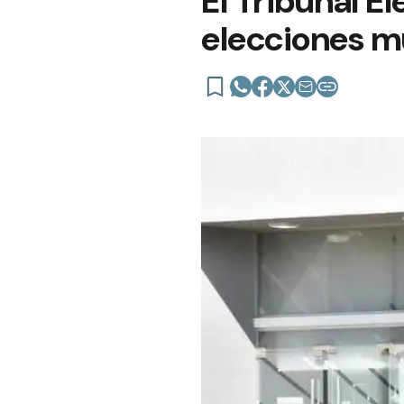
El Tribunal El
elecciones mu