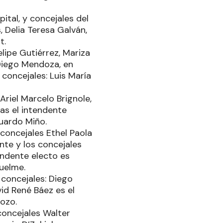
ital, y concejales del
, Delia Teresa Galván,
t.
elipe Gutiérrez, Mariza
Diego Mendoza, en
 concejales: Luis María
Ariel Marcelo Brignole,
tas el intendente
duardo Miño.
 concejales Ethel Paola
nte y los concejales
endente electo es
uelme.
concejales: Diego
id René Báez es el
dozo.
concejales Walter