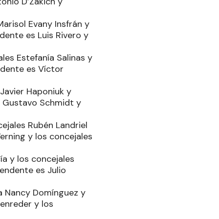
tonio D’Zakich y
arisol Evany Insfrán y
dente es Luis Rivero y
les Estefanía Salinas y
ndente es Víctor
 Javier Haponiuk y
zo Gustavo Schmidt y
ejales Rubén Landriel
erning y los concejales
ía y los concejales
endente es Julio
ida Nancy Domínguez y
enreder y los