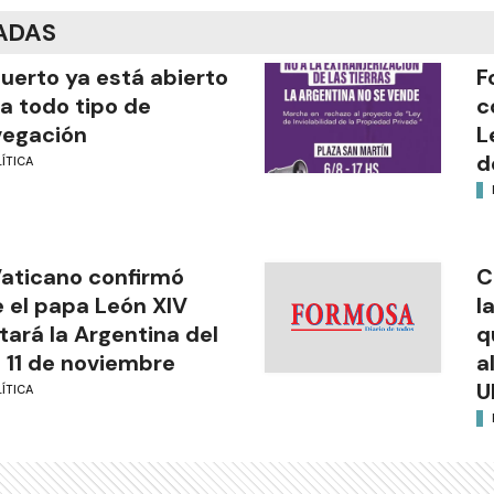
ADAS
puerto ya está abierto
F
a todo tipo de
c
vegación
L
d
ÍTICA
Vaticano confirmó
C
 el papa León XIV
l
itará la Argentina del
q
l 11 de noviembre
a
U
ÍTICA