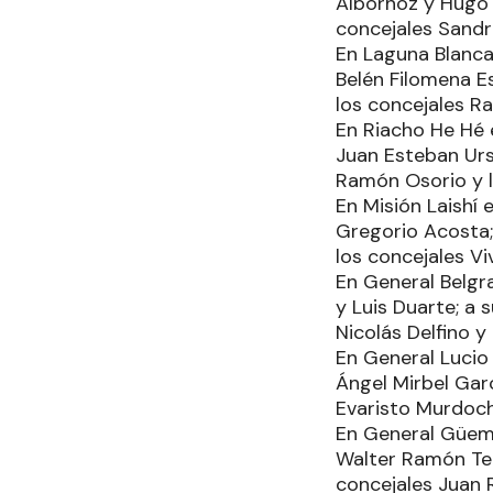
Albornoz y Hugo D
concejales Sandra
En Laguna Blanca
Belén Filomena Es
los concejales Ra
En Riacho He Hé 
Juan Esteban Urs
Ramón Osorio y l
En Misión Laishí
Gregorio Acosta;
los concejales Vi
En General Belgr
y Luis Duarte; a 
Nicolás Delfino y
En General Lucio 
Ángel Mirbel Gar
Evaristo Murdoch
En General Güeme
Walter Ramón Teb
concejales Juan 