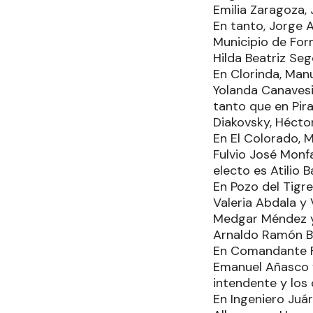
Emilia Zaragoza, 
En tanto, Jorge A
Municipio de Form
Hilda Beatriz Seg
En Clorinda, Manu
Yolanda Canavesi
tanto que en Pira
Diakovsky, Héctor
En El Colorado, M
Fulvio José Monfa
electo es Atilio 
En Pozo del Tigre
Valeria Abdala y 
Medgar Méndez y 
Arnaldo Ramón Ba
En Comandante Fo
Emanuel Añasco y
intendente y los
En Ingeniero Juá