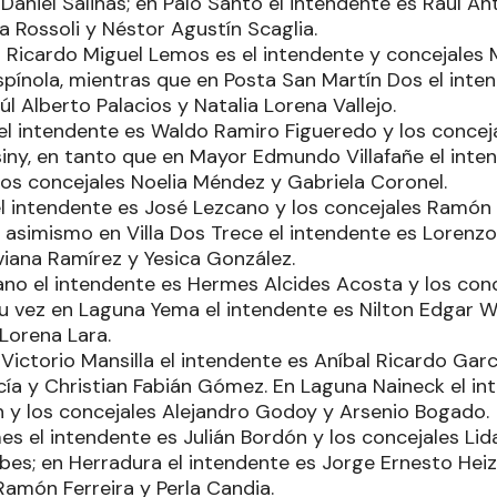
aniel Salinas; en Palo Santo el intendente es Raúl An
 Rossoli y Néstor Agustín Scaglia.
 Ricardo Miguel Lemos es el intendente y concejales M
pínola, mientras que en Posta San Martín Dos el inten
úl Alberto Palacios y Natalia Lorena Vallejo.
el intendente es Waldo Ramiro Figueredo y los conceja
iny, en tanto que en Mayor Edmundo Villafañe el inte
os concejales Noelia Méndez y Gabriela Coronel.
 el intendente es José Lezcano y los concejales Ramón
 asimismo en Villa Dos Trece el intendente es Loren
viana Ramírez y Yesica González.
ano el intendente es Hermes Alcides Acosta y los conc
su vez en Laguna Yema el intendente es Nilton Edgar W
 Lorena Lara.
Victorio Mansilla el intendente es Aníbal Ricardo Garc
cía y Christian Fabián Gómez. En Laguna Naineck el int
 y los concejales Alejandro Godoy y Arsenio Bogado.
s el intendente es Julián Bordón y los concejales L
es; en Herradura el intendente es Jorge Ernesto Heiz
Ramón Ferreira y Perla Candia.