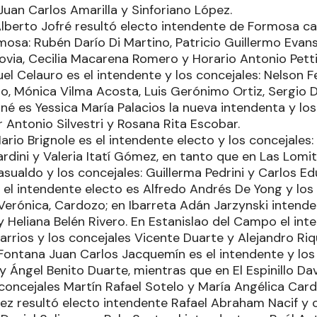
Juan Carlos Amarilla y Sinforiano López.
lberto Jofré resultó electo intendente de Formosa cap
osa: Rubén Darío Di Martino, Patricio Guillermo Evans
ovia, Cecilia Macarena Romero y Horario Antonio Petti
el Celauro es el intendente y los concejales: Nelson F
o, Mónica Vilma Acosta, Luis Gerónimo Ortiz, Sergio 
né es Yessica María Palacios la nueva intendenta y los
 Antonio Silvestri y Rosana Rita Escobar.
ario Brignole es el intendente electo y los concejales: 
rdini y Valeria Itatí Gómez, en tanto que en Las Lomi
Basualdo y los concejales: Guillerma Pedrini y Carlos E
 el intendente electo es Alfredo Andrés De Yong y los
Verónica, Cardozo; en Ibarreta Adán Jarzynski intende
Heliana Belén Rivero. En Estanislao del Campo el int
rrios y los concejales Vicente Duarte y Alejandro Riq
ntana Juan Carlos Jacquemín es el intendente y los 
 Ángel Benito Duarte, mientras que en El Espinillo Dav
 concejales Martín Rafael Sotelo y María Angélica Car
rez resultó electo intendente Rafael Abraham Nacif y 