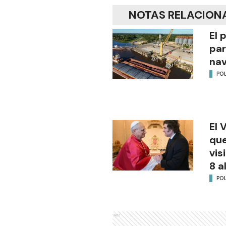
NOTAS RELACION
El 
par
na
POL
El 
que
vis
8 a
POL
Ads