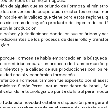
tos tiempos es el mejor negocio.
sión de alguien que es oriundo de Formosa, el ministr
e los convenios de cooperación existentes en ese m
hincapié en la validez que tiene para estas regiones, q
, los sistemas de regadío producto del ingenio de los 
aron la producción.
s países y jurisdicciones donde los suelos áridos y s
ndicionantes de los procesos de desarrollo y transfo
ógico
 porque Formosa se había embarcado en la búsqueda
le permitirían encarar un proceso de transformación 
dimientos y la calidad de sus producciones con los réd
realidad social y económica formoseña.
 referido a Formosa, también fue expuesto por el ases
ministro Simón Peres -actual presidente de Israel-, Sa
el valor de la tecnología de punta de Israel para moder
e toda esta novedad estaba a disposición para garant
s que se estaban dando en el campo del trabajo rural