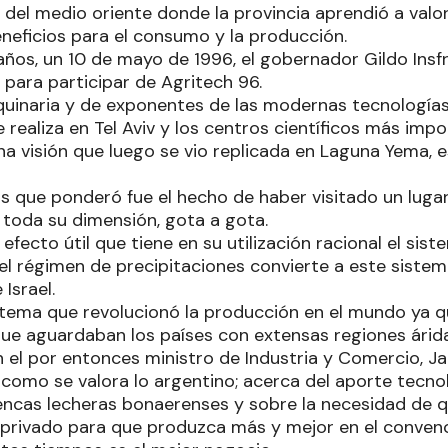
ar del medio oriente donde la provincia aprendió a val
eneficios para el consumo y la producción.
 años, un 10 de mayo de 1996, el gobernador Gildo Ins
o para participar de Agritech 96.
aquinaria y de exponentes de las modernas tecnología
 realiza en Tel Aviv y los centros científicos más imp
na visión que luego se vio replicada en Laguna Yema, 
as que ponderó fue el hecho de haber visitado un lug
 toda su dimensión, gota a gota.
l efecto útil que tiene en su utilización racional el si
el régimen de precipitaciones convierte a este siste
Israel.
stema que revolucionó la producción en el mundo ya q
que aguardaban los países con extensas regiones árida
el por entonces ministro de Industria y Comercio, Jac
como se valora lo argentino; acerca del aporte tecnol
uencas lecheras bonaerenses y sobre la necesidad de q
 privado para que produzca más y mejor en el conven