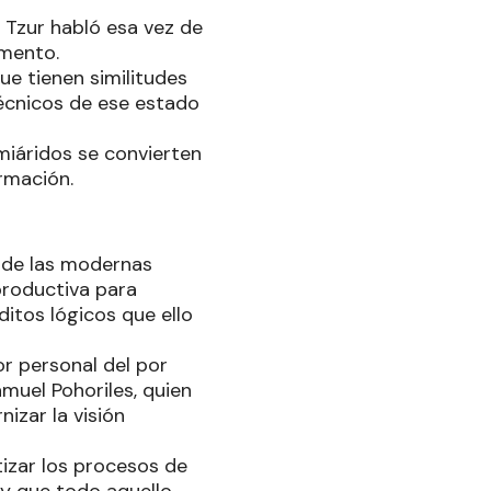
o Tzur habló esa vez de
omento.
ue tienen similitudes
técnicos de ese estado
emiáridos se convierten
rmación.
 de las modernas
productiva para
itos lógicos que ello
or personal del por
muel Pohoriles, quien
nizar la visión
izar los procesos de
 y que todo aquello