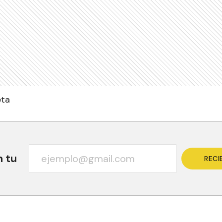
eta
n tu
RECI