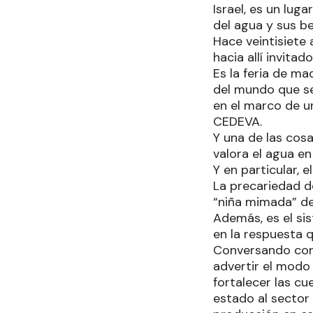
Israel, es un lug
del agua y sus b
Hace veintisiete
hacia allí invitad
Es la feria de m
del mundo que se
en el marco de u
CEDEVA.
Y una de las cos
valora el agua en
Y en particular, e
La precariedad d
“niña mimada” de 
Además, es el si
en la respuesta 
Conversando con 
advertir el modo 
fortalecer las c
estado al sector