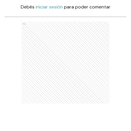
Debés
iniciar sesión
para poder comentar
Ads