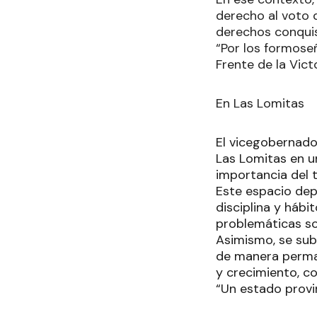
derecho al voto d
derechos conqui
“Por los formose
Frente de la Vict
En Las Lomitas
El vicegobernador
Las Lomitas en un
importancia del t
Este espacio depo
disciplina y hábi
problemáticas soc
Asimismo, se sub
de manera perman
y crecimiento, c
“Un estado provin