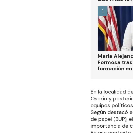
1
María Alejan
Formosa tras 
formación en
En la localidad d
Osorio y posterio
equipos políticos
Según destacó el
de papel (BUP), e
importancia de co
En ese contexto,