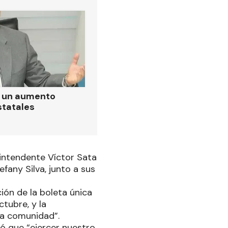
ó un aumento
statales
 intendente Víctor Sata
fany Silva, junto a sus
ón de la boleta única
ctubre, y la
 la comunidad”.
zó que “ejercer nuestro