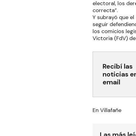
electoral, los de
correcta”.
Y subrayó que el
seguir defendiend
los comicios legi
Victoria (FdV) d
Recibí las
noticias e
email
En Villafañe
Las más le