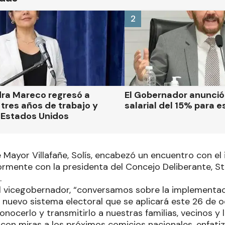
2
dra Mareco regresó a
El Gobernador anunci
tres años de trabajo y
salarial del 15% para e
 Estados Unidos
e Mayor Villafañe, Solís, encabezó un encuentro con el
rmente con la presidenta del Concejo Deliberante, Ste
.
 vicegobernador, “conversamos sobre la implementaci
l nuevo sistema electoral que se aplicará este 26 de o
nocerlo y transmitirlo a nuestras familias, vecinos y
 con miras a los próximos comicios nacionales, enfati