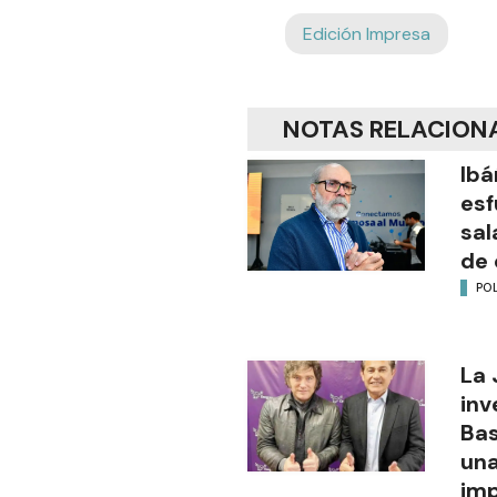
Edición Impresa
NOTAS RELACION
Ibá
esf
sal
de 
POL
La 
inv
Bas
una
im