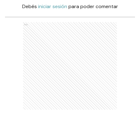
Debés
iniciar sesión
para poder comentar
Ads