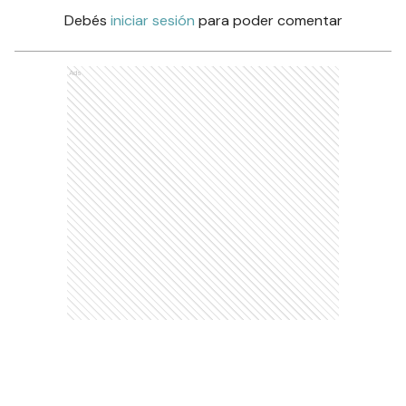
Debés
iniciar sesión
para poder comentar
Ads