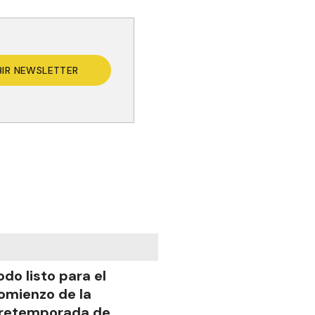
BIR NEWSLETTER
odo listo para el
omienzo de la
retemporada de