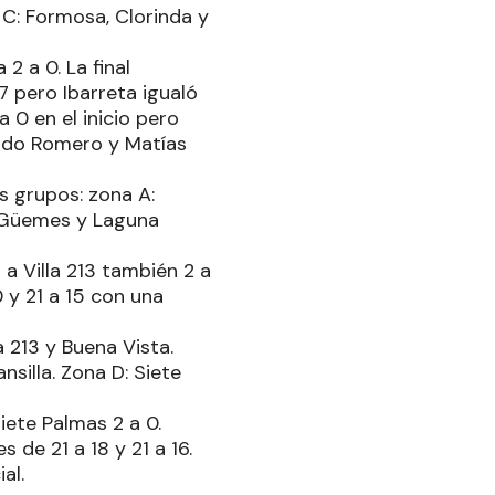
 C: Formosa, Clorinda y
2 a 0. La final
17 pero Ibarreta igualó
a 0 en el inicio pero
uardo Romero y Matías
s grupos: zona A:
l Güemes y Laguna
 a Villa 213 también 2 a
0 y 21 a 15 con una
 213 y Buena Vista.
silla. Zona D: Siete
iete Palmas 2 a 0.
 de 21 a 18 y 21 a 16.
al.