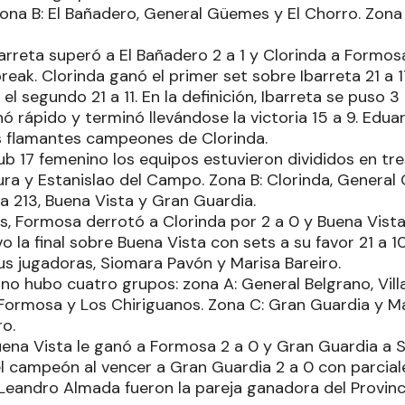
ona B: El Bañadero, General Güemes y El Chorro. Zona
barreta superó a El Bañadero 2 a 1 y Clorinda a Formosa 
break. Clorinda ganó el primer set sobre Ibarreta 21 a 
l segundo 21 a 11. En la definición, Ibarreta se puso 3 
nó rápido y terminó llevándose la victoria 15 a 9. Ed
s flamantes campeones de Clorinda.
ub 17 femenino los equipos estuvieron divididos en tre
ra y Estanislao del Campo. Zona B: Clorinda, Genera
la 213, Buena Vista y Gran Guardia.
es, Formosa derrotó a Clorinda por 2 a 0 y Buena Vista
 la final sobre Buena Vista con sets a su favor 21 a 1
us jugadoras, Siomara Pavón y Marisa Bareiro.
no hubo cuatro grupos: zona A: General Belgrano, Villa
 Formosa y Los Chiriguanos. Zona C: Gran Guardia y Man
ro.
uena Vista le ganó a Formosa 2 a 0 y Gran Guardia a S
l campeón al vencer a Gran Guardia 2 a 0 con parciales
Leandro Almada fueron la pareja ganadora del Provinci