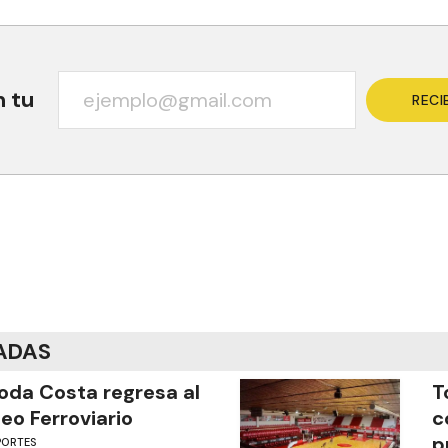
n tu
RECI
ADAS
oda Costa regresa al
T
eo Ferroviario
c
p
PORTES