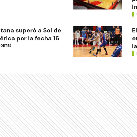
I
tana superó a Sol de
E
rica por la fecha 16
e
l
PORTES