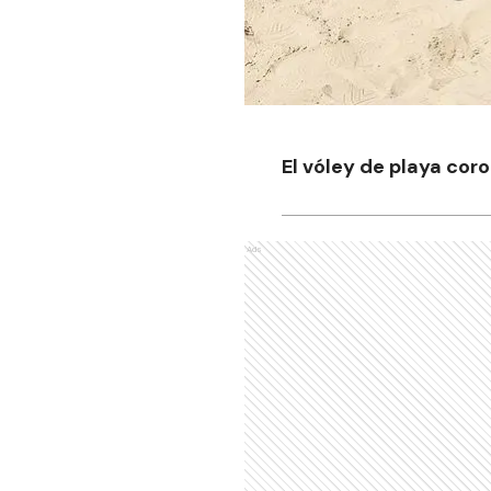
El vóley de playa cor
Ads