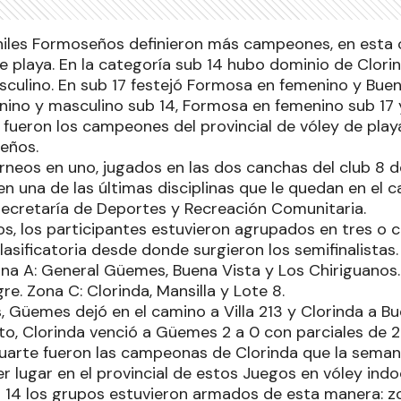
iles Formoseños definieron más campeones, en esta o
de playa. En la categoría sub 14 hubo dominio de Clori
sculino. En sub 17 festejó Formosa en femenino y Buen
nino y masculino sub 14, Formosa en femenino sub 17 
, fueron los campeones del provincial de vóley de play
eños.
rneos en uno, jugados en las dos canchas del club 8 d
n una de las últimas disciplinas que le quedan en el c
ecretaría de Deportes y Recreación Comunitaria.
os, los participantes estuvieron agrupados en tres o 
clasificatoria desde donde surgieron los semifinalistas
ona A: General Güemes, Buena Vista y Los Chiriguanos. 
gre. Zona C: Clorinda, Mansilla y Lote 8.
s, Güemes dejó en el camino a Villa 213 y Clorinda a Bu
, Clorinda venció a Güemes 2 a 0 con parciales de 21 a
uarte fueron las campeonas de Clorinda que la seman
r lugar en el provincial de estos Juegos en vóley indo
 14 los grupos estuvieron armados de esta manera: zon