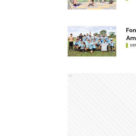
Fon
Amé
DE
Ads