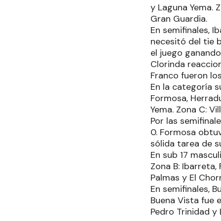
y Laguna Yema. Z
Gran Guardia.
En semifinales, I
necesitó del tie 
el juego ganando e
Clorinda reaccio
Franco fueron lo
En la categoría s
Formosa, Herradu
Yema. Zona C: Vil
Por las semifinal
0. Formosa obtuvo
sólida tarea de s
En sub 17 masculi
Zona B: Ibarreta,
Palmas y El Chor
En semifinales, B
Buena Vista fue e
Pedro Trinidad y 