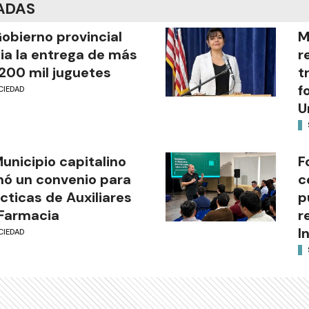
ADAS
Gobierno provincial
M
cia la entrega de más
r
200 mil juguetes
t
f
CIEDAD
U
Municipio capitalino
F
mó un convenio para
c
cticas de Auxiliares
p
Farmacia
r
I
CIEDAD