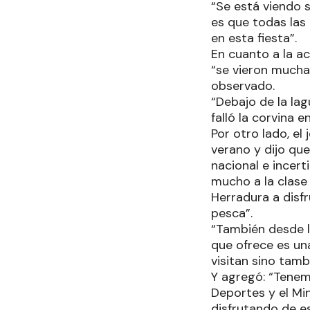
“Se está viendo s
es que todas las 
en esta fiesta”.
En cuanto a la a
“se vieron mucha
observado.
“Debajo de la la
falló la corvina
Por otro lado, el
verano y dijo qu
nacional e incer
mucho a la clase
Herradura a disf
pesca”.
“También desde la
que ofrece es un
visitan sino tam
Y agregó: “Tenem
Deportes y el Mi
disfrutando de es