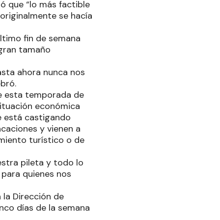
mó que “lo más factible
 originalmente se hacía
último fin de semana
 gran tamaño
hasta ahora nunca nos
bró.
nte esta temporada de
 situación económica
e está castigando
caciones y vienen a
miento turístico o de
stra pileta y todo lo
 para quienes nos
 la Dirección de
inco días de la semana