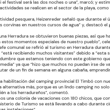
i el festival será las dos noches o una”, marcó; y esti
actividades se realicen en el sector de la playa, como
ctividad pesquera, Heizenreder señaló que durante el 
s corvinas en nuestros cursos de agua” y, destacó el
guna Herradura se obtuvieron buenas piezas, así que 
 en estos momentos especiales de nuestro pueblo”, cele
 jefe comunal se refirió al turismo en Herradura dura
e “está recibiendo muchos visitantes” debido a “esta
tidumbre que estamos teniendo con este gobierno qu
 media” ya que “hizo que muchos no puedan irse de va
rutar de un fin de semana en alguna cabaña, emprendi
 habilitación del camping provincial El Timbó con nue
a alternativa más, porque es un lindo camping no solo
bién a los herradureños”, comentó.
os una colonia de vacaciones con 180 chicos, que con
nisterio de Turismo se está llevando a cabo durante c
as instalaciones”.