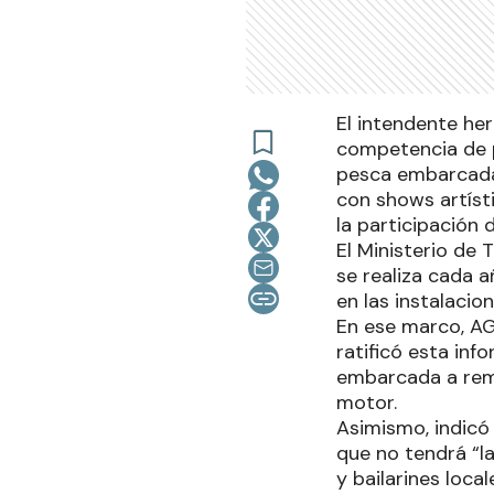
El intendente her
competencia de p
pesca embarcada a
con shows artíst
la participación 
El Ministerio de 
se realiza cada 
en las instalacio
En ese marco, AG
ratificó esta in
embarcada a remo
motor.
Asimismo, indicó 
que no tendrá “l
y bailarines local