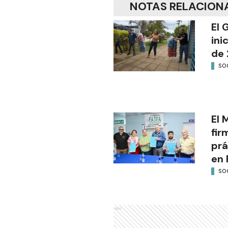
NOTAS RELACION
El 
ini
de 
SO
El 
fir
prá
en 
SO
Ads