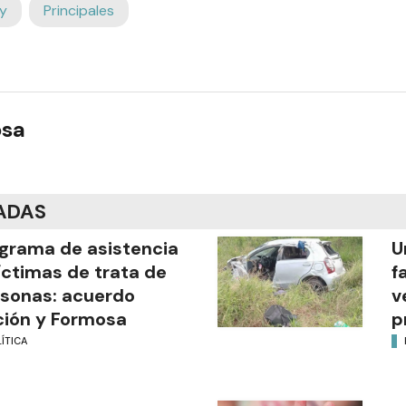
y
Principales
osa
ADAS
grama de asistencia
U
íctimas de trata de
f
sonas: acuerdo
v
ión y Formosa
p
ÍTICA