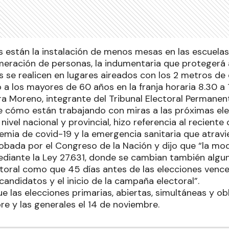
s están la instalación de menos mesas en las escuelas
omeración de personas, la indumentaria que protegerá 
as se realicen en lugares aireados con los 2 metros de d
 a los mayores de 60 años en la franja horaria 8.30 a 
a Moreno, integrante del Tribunal Electoral Permanent
e cómo están trabajando con miras a las próximas el
 nivel nacional y provincial, hizo referencia al recient
mia de covid-19 y la emergencia sanitaria que atravie
obada por el Congreso de la Nación y dijo que “la mod
iante la Ley 27.631, donde se cambian también algun
oral como que 45 días antes de las elecciones vence 
andidatos y el inicio de la campaña electoral”.
 las elecciones primarias, abiertas, simultáneas y ob
re y las generales el 14 de noviembre.