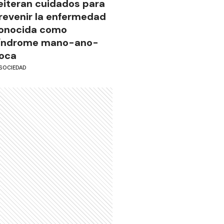
eiteran cuidados para
revenir la enfermedad
onocida como
índrome mano-ano-
oca
SOCIEDAD