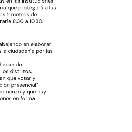
s en las instituciones
ria que protegerá a las
 los 2 metros de
aria 8.30 a 10.30.
trabajando en elaborar
 la ciudadanía por las
 haciendo
os distritos,
gan que votar y
ión presencial”.
o comenzó y que hay
iones en forma