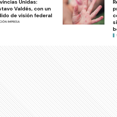
vincias Unidas:
R
tavo Valdés, con un
p
ido de visión federal
c
s
CIÓN IMPRESA
b