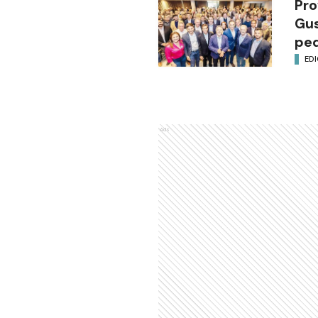
Pro
Gus
ped
EDI
Ads