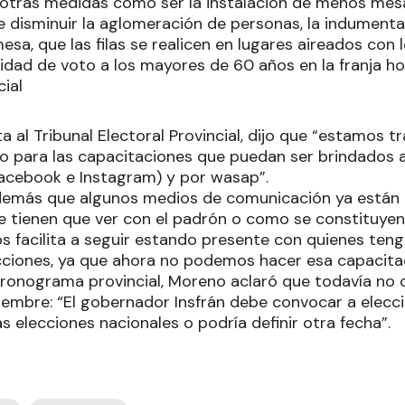
 otras medidas como ser la instalación de menos mesa
e disminuir la aglomeración de personas, la indumenta
sa, que las filas se realicen en lugares aireados con
oridad de voto a los mayores de 60 años en la franja hor
ial
a al Tribunal Electoral Provincial, dijo que “estamos 
co para las capacitaciones que puedan ser brindados a
Facebook e Instagram) y por wasap”.
demás que algunos medios de comunicación ya están
e tienen que ver con el padrón o como se constituyen l
s facilita a seguir estando presente con quienes ten
ecciones, ya que ahora no podemos hacer esa capacitac
 cronograma provincial, Moreno aclaró que todavía n
iembre: “El gobernador Insfrán debe convocar a elecc
s elecciones nacionales o podría definir otra fecha”.