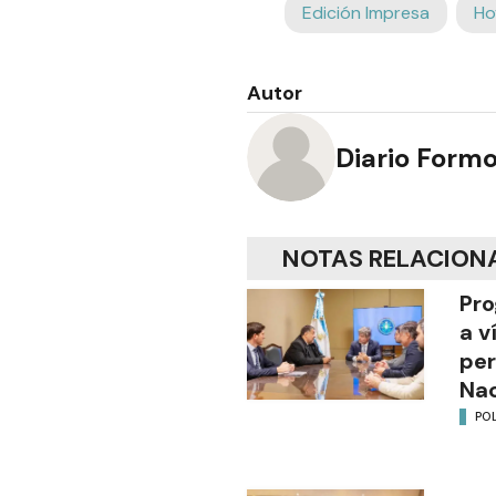
Edición Impresa
Ho
Autor
Diario Form
NOTAS RELACION
Pro
a v
per
Nac
POL