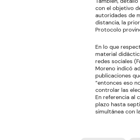
También, detalló
con el objetivo d
autoridades de me
distancia, la pri
Protocolo provinc
En lo que respect
material didácti
redes sociales (
Moreno indicó a
publicaciones qu
“entonces eso no
controlar las el
En referencia al
plazo hasta sept
simultánea con la