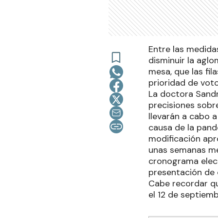
Entre las medida
disminuir la agl
mesa, que las fil
prioridad de voto
La doctora Sandr
precisiones sobr
llevarán a cabo a
causa de la pande
modificación apr
unas semanas med
cronograma elect
presentación de c
Cabe recordar que
el 12 de septiemb