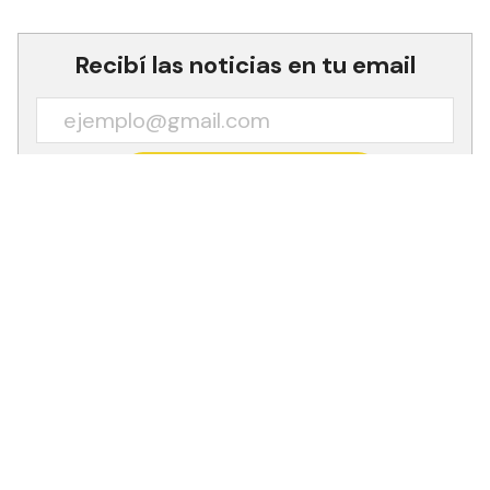
Recibí las noticias en tu email
RECIBIR NEWSLETTER
En primer término, los representantes de
comunidades fueron recibidos en el quinto piso
de la Casa de Gobierno por el jefe de Gabinete
de Ministros Antonio Ferreira y luego por el
propio primer mandatario.
Asistieron al encuentro dirigentes de colonia La
Primavera, de los barrios Toba y 1° de Mayo
(Clorinda), Misión Tacaaglé y Loro Cué.