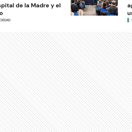
pital de la Madre y el
a
o
u
CIEDAD