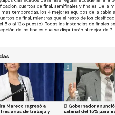
quipos clasificados de la fase regular accederán a la
ficación, cuartos de final, semifinales y finales. De l
ltimas temporadas, los 4 mejores equipos de la tabla
artos de final, mientras que el resto de los clasificad
el 5.o al 12.o puesto). Todas las instancias de finales 
epción de las finales que se disputarán al mejor de 7 
ídas
2
dra Mareco regresó a
El Gobernador anunci
tres años de trabajo y
salarial del 15% para e