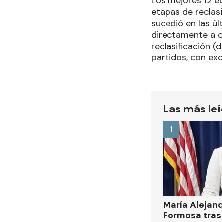
Los mejores 12 e
etapas de reclasi
sucedió en las ú
directamente a cu
reclasificación (d
partidos, con exc
Las más le
1
María Alejan
Formosa tras 