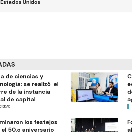
 Estados Unidos
ADAS
ia de ciencias y
C
nología: se realizó el
e
rre de la instancia
d
al de capital
a
CIEDAD
minaron los festejos
F
 el 50.o aniversario
a