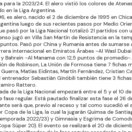
 para la 2023/24. El alero vistió los colores de Atena
o en la Liga Argentina.
96, es alero, nacido el 2 de diciembre de 1995 en Chi
rgentina luego de sus recientes pasos por Medio Orien
ue pasó por la Liga Nacional totalizó 21 partidos con 
censo jugó en Villa San Martín de Resistencia en la te
 puntos. Pasó por China y Rumania antes de sumarse a
rrera internacional en Emiratos Árabes –Al Wasl Dubai
y- y Bahrein –Al Manama con 12,5 puntos de promedio-.
ión de Robinson, La Unión de Formosa tiene 7 fichas 
o Guerra, Matías Eidintas, Martín Fernández, Cristian C
El entrenador Sebastián Ginóbili también tiene 3 ficha
amiro Rattero.
da de la Liga Nacional empezará entre el 5 y el 10 de
 fase regular. Está pautado finalizar esta fase el 26 de
te será que, previo al receso y tal como sucedió el a
r Copa de la Liga, la cual la jugarán Quimsa de Santia
temporada 2022/23) y Gimnasia y Esgrima de Comodo
pa Súper 20). El evento se realizará el 20 de diciemb