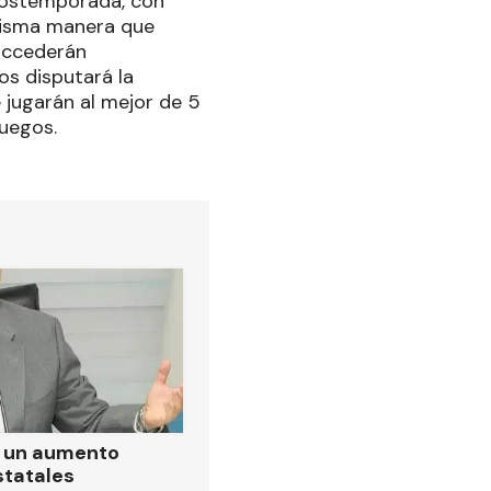
 postemporada, con
a misma manera que
 accederán
os disputará la
se jugarán al mejor de 5
juegos.
ó un aumento
statales