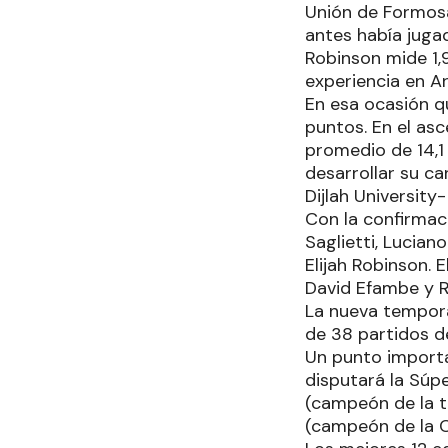
Unión de Formosa
antes había jugad
Robinson mide 1,
experiencia en A
En esa ocasión q
puntos. En el as
promedio de 14,1
desarrollar su ca
Dijlah Universit
Con la confirmac
Saglietti, Lucian
Elijah Robinson. 
David Efambe y R
La nueva tempora
de 38 partidos de
Un punto importan
disputará la Súpe
(campeón de la 
(campeón de la Co