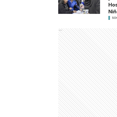
Hos
Niñ
SO
Ads