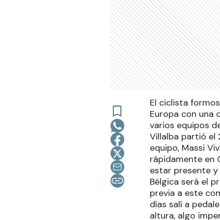
El ciclista formo
Europa con una c
varios equipos de
Villalba partió e
equipo, Massi Vi
rápidamente en C
estar presente y
Bélgica será el p
previa a este co
días salí a peda
altura, algo imp