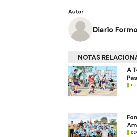
Autor
Diario Form
NOTAS RELACION
A T
Pas
DE
Fon
Amé
DE