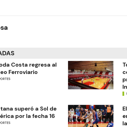
osa
ADAS
oda Costa regresa al
T
eo Ferroviario
c
p
PORTES
I
tana superó a Sol de
E
rica por la fecha 16
e
l
PORTES