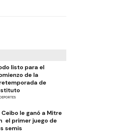
odo listo para el
omienzo de la
retemporada de
nstituto
DEPORTES
l Ceibo le ganó a Mitre
n el primer juego de
as semis