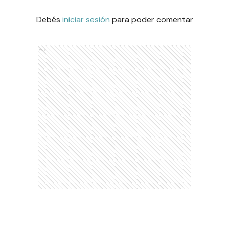
Debés
iniciar sesión
para poder comentar
Ads