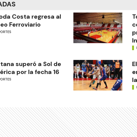
ADAS
oda Costa regresa al
T
eo Ferroviario
c
p
PORTES
I
tana superó a Sol de
E
rica por la fecha 16
e
l
PORTES