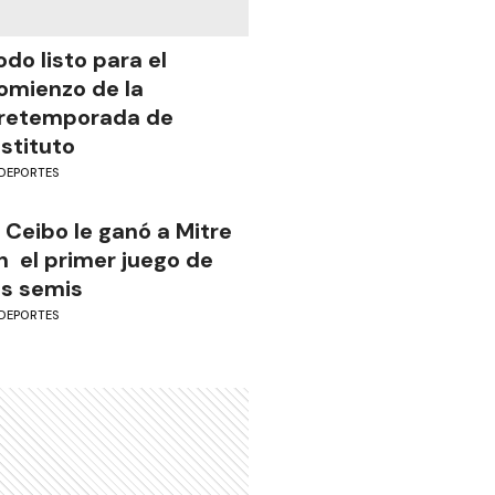
odo listo para el
omienzo de la
retemporada de
nstituto
DEPORTES
l Ceibo le ganó a Mitre
n el primer juego de
as semis
DEPORTES