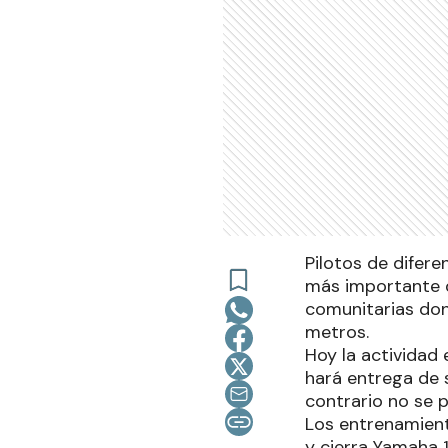
Pilotos de difer
más importante d
comunitarias don
metros.
Hoy la actividad 
hará entrega de s
contrario no se p
Los entrenamient
y cierra Yamaha 1