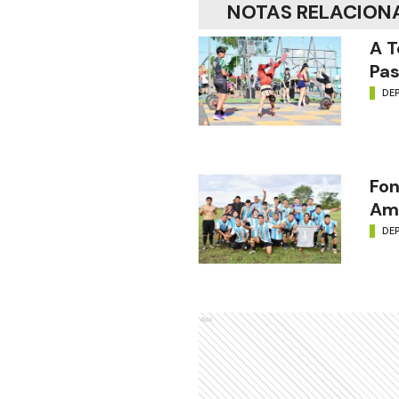
NOTAS RELACION
A T
Pas
DE
Fon
Amé
DE
Ads