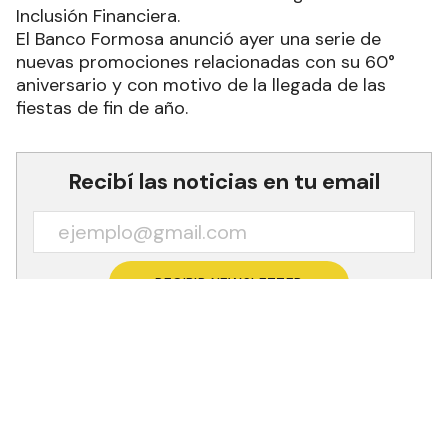
Inclusión Financiera.
El Banco Formosa anunció ayer una serie de
nuevas promociones relacionadas con su 60°
aniversario y con motivo de la llegada de las
fiestas de fin de año.
Recibí las noticias en tu email
RECIBIR NEWSLETTER
-Usá tu Chigüé y ganá: reintegro del 30% de las
compras a los clientes que usen sus tarjetas en
restaurantes, bares, locales de ropa, peluquerías,
gimnasios, clubes, cines y regalerías, entre otros