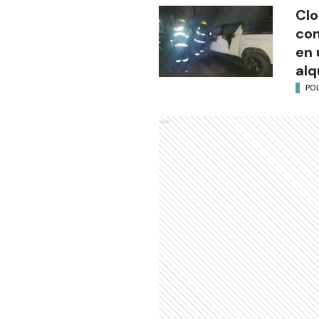
Clo
co
en 
alq
POL
Ads