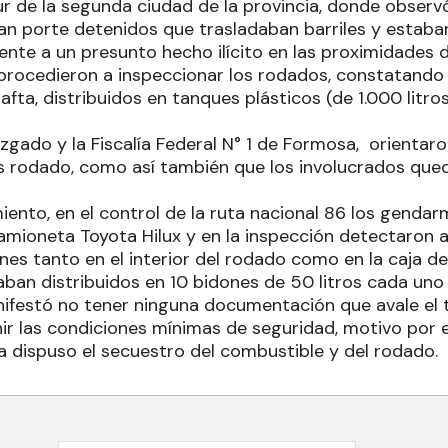
ur de la segunda ciudad de la provincia, donde obser
an porte detenidos que trasladaban barriles y estab
ente a un presunto hecho ilícito en las proximidades 
procedieron a inspeccionar los rodados, constatando
nafta, distribuidos en tanques plásticos (de 1.000 litr
Juzgado y la Fiscalía Federal N° 1 de Formosa, orientar
s rodado, como así también que los involucrados que
ento, en el control de la ruta nacional 86 los gendar
mioneta Toyota Hilux y en la inspección detectaron a
es tanto en el interior del rodado como en la caja de 
ban distribuidos en 10 bidones de 50 litros cada uno y
ifestó no tener ninguna documentación que avale el t
nir las condiciones mínimas de seguridad, motivo por 
da dispuso el secuestro del combustible y del rodado.