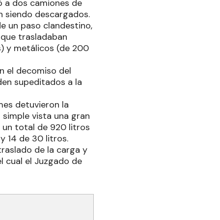
vó a dos camiones de
an siendo descargados.
de un paso clandestino,
 que trasladaban
os) y metálicos (de 200
on el decomiso del
den supeditados a la
mes detuvieron la
 simple vista una gran
un total de 920 litros
 14 de 30 litros.
raslado de la carga y
el cual el Juzgado de