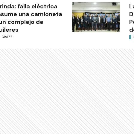
rinda: falla eléctrica
L
nsume una camioneta
D
un complejo de
P
uileres
d
ICIALES