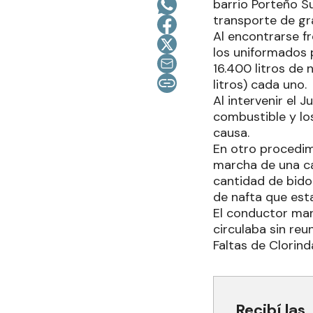
barrio Porteño S
transporte de gr
Al encontrarse fr
los uniformados 
16.400 litros de 
litros) cada uno.
Al intervenir el 
combustible y lo
causa.
En otro procedimi
marcha de una ca
cantidad de bidon
de nafta que esta
El conductor man
circulaba sin reu
Faltas de Clorin
Recibí las