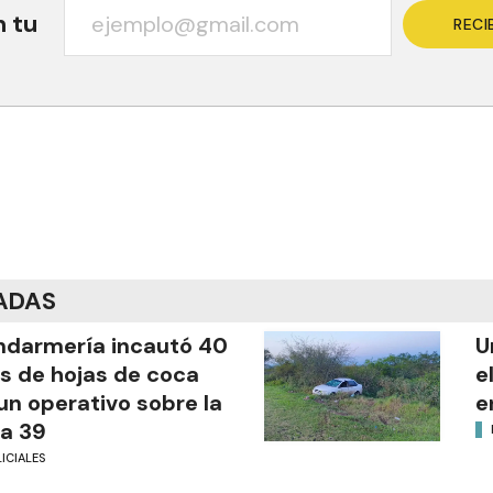
n tu
RECI
ADAS
darmería incautó 40
U
os de hojas de coca
e
un operativo sobre la
e
a 39
ICIALES