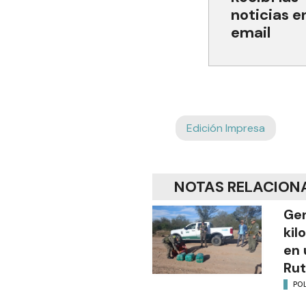
noticias e
email
Edición Impresa
NOTAS RELACION
Gen
kil
en 
Rut
POL