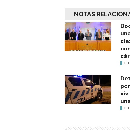
NOTAS RELACION
Doc
una
cla
con
cár
POL
Det
por
viv
una
POL
Ads