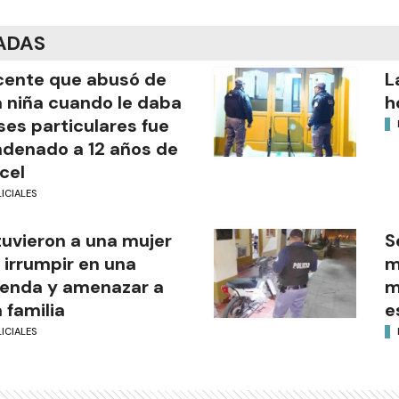
ADAS
ente que abusó de
L
 niña cuando le daba
h
ses particulares fue
denado a 12 años de
cel
ICIALES
uvieron a una mujer
S
 irrumpir en una
m
ienda y amenazar a
m
 familia
e
ICIALES