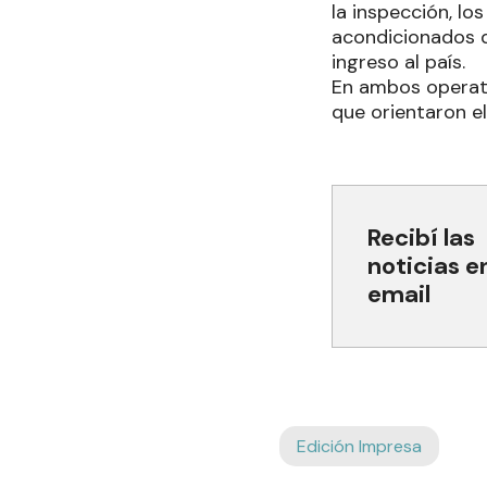
la inspección, l
acondicionados d
ingreso al país.
En ambos operati
que orientaron e
Recibí las
noticias e
email
Edición Impresa