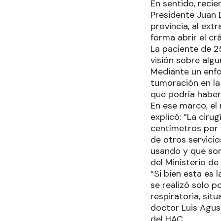
En sentido, reci
Presidente Juan 
provincia, al ext
forma abrir el cr
La paciente de 25
visión sobre algu
Mediante un enfo
tumoración en la
que podría haber 
En ese marco, el
explicó: “La cir
centímetros por 1
de otros servici
usando y que son 
del Ministerio de
“Si bien esta es 
se realizó solo 
respiratoria, sit
doctor Luis Agus
del HAC.