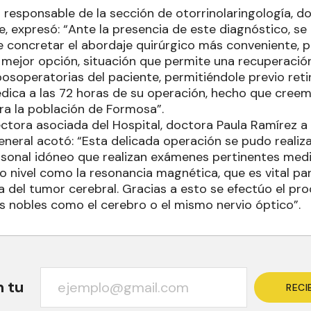
 responsable de la sección de otorrinolaringología, d
 expresó: “Ante la presencia de este diagnóstico, se 
 concretar el abordaje quirúrgico más conveniente, po
mejor opción, situación que permite una recuperación
osoperatorias del paciente, permitiéndole previo reti
édica a las 72 horas de su operación, hecho que cree
ara la población de Formosa”.
rectora asociada del Hospital, doctora Paula Ramírez a
eneral acotó: “Esta delicada operación se pudo realiza
rsonal idóneo que realizan exámenes pertinentes med
o nivel como la resonancia magnética, que es vital pa
a del tumor cerebral. Gracias a esto se efectúo el pr
s nobles como el cerebro o el mismo nervio óptico”.
n tu
RECI