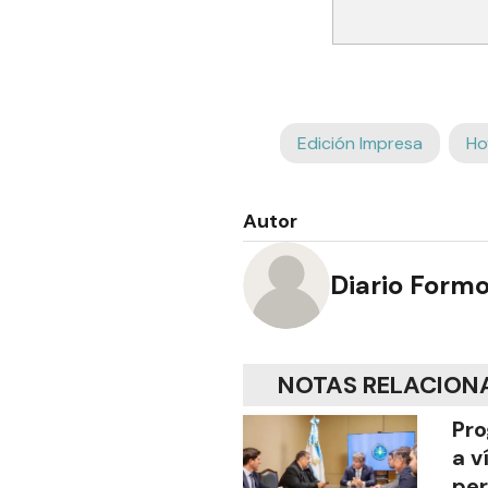
Edición Impresa
Ho
Autor
Diario Form
NOTAS RELACION
Pro
a v
per