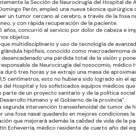
entemente la Sección de Neurocirugía del Hospital de 
Domingo Perón, empleó una nueva técnica quirúrgica 
raer un tumor cercano al cerebro, a través de la fosa n
áneo, y con rápida recuperación de la paciente.
 años, concurrió al servicio por dolor de cabeza e impo
nos objetos.
que multidisciplinario y uso de tecnología de avanza
 glándula hipófisis, conocido como macroademoma de h
desencadenado una pérdida total de la visión y poner 
 responsable de Neurocirugía del nosocomio, médico 
ugía duró tres horas y se extrajo una masa de aproxim
,5 centímetros, esto no hubiera sido logrado sin el ap
os del Hospital y los sofisticados equipos médicos qu
parte de un proyecto sanitario y de la política socia
 Desarrollo Humano y el Gobierno de la provincia”.
la segunda intervención transesfenoidal de tumor de hi
por una fosa nasal quedando en mejores condiciones la
uación que mejorará además la calidad de vida de la pa
tín Echeverría, médico residente de cuarto año del eq