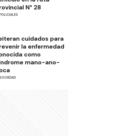
rovincial N° 28
POLICIALES
eiteran cuidados para
revenir la enfermedad
onocida como
índrome mano-ano-
oca
SOCIEDAD