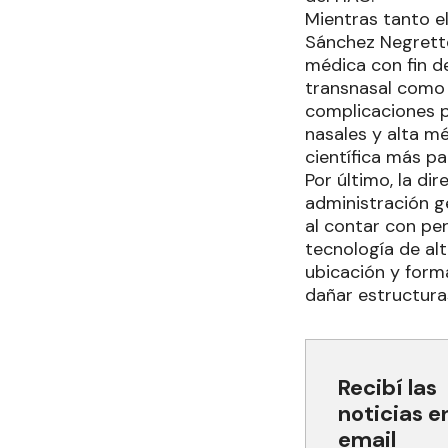
Mientras tanto el
Sánchez Negrette,
médica con fin de
transnasal como 
complicaciones p
nasales y alta m
científica más p
Por último, la di
administración g
al contar con pe
tecnología de alt
ubicación y form
dañar estructura
Recibí las
noticias e
email