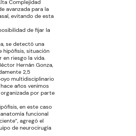
Alta Complejidad
de avanzada para la
asal, evitando de esta
sibilidad de fijar la
da, se detectó una
ipófisis, situación
en riesgo la vida.
Héctor Hernán Gonza,
adamente 2,5
oyo multidisciplinario
e hace años venimos
l organizada por parte
pófisis, en este caso
 anatomía funcional
ciente”, agregó el
uipo de neurocirugía