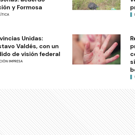
ión y Formosa
p
ÍTICA
vincias Unidas:
R
tavo Valdés, con un
p
ido de visión federal
c
s
CIÓN IMPRESA
b