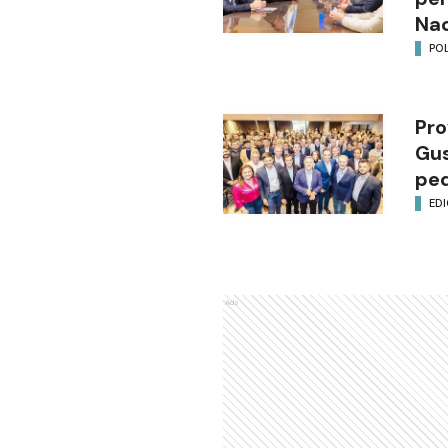
Nac
POL
Pro
Gus
ped
EDI
Ads