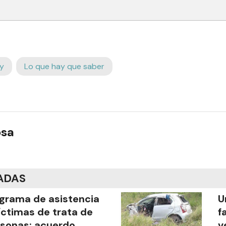
y
Lo que hay que saber
osa
ADAS
grama de asistencia
U
íctimas de trata de
f
sonas: acuerdo
v