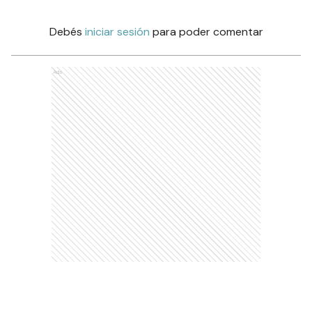
Debés
iniciar sesión
para poder comentar
Ads