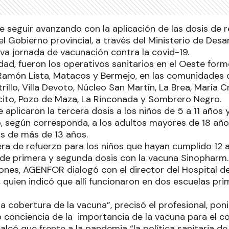
e seguir avanzando con la aplicación de las dosis de r
el Gobierno provincial, a través del Ministerio de Des
va jornada de vacunación contra la covid-19.
ad, fueron los operativos sanitarios en el Oeste form
món Lista, Matacos y Bermejo, en las comunidades de
rillo, Villa Devoto, Núcleo San Martín, La Brea, María C
ito, Pozo de Maza, La Rinconada y Sombrero Negro.
e aplicaron la tercera dosis a los niños de 5 a 11 años
o, según corresponda, a los adultos mayores de 18 añ
s de más de 13 años.
era de refuerzo para los niños que hayan cumplido 12
de primera y segunda dosis con la vacuna Sinopharm.
ones, AGENFOR dialogó con el director del Hospital de
 quien indicó que allí funcionaron en dos escuelas pri
 cobertura de la vacuna”, precisó el profesional, poni
conciencia de la importancia de la vacuna para el co
calcó que frente a la pandemia “la política sanitaria de