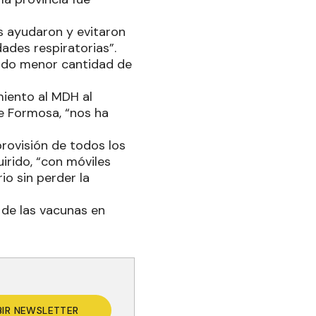
es ayudaron y evitaron
dades respiratorias”.
nido menor cantidad de
miento al MDH al
de Formosa, “nos ha
provisión de todos los
irido, “con móviles
io sin perder la
o de las vacunas en
BIR NEWSLETTER