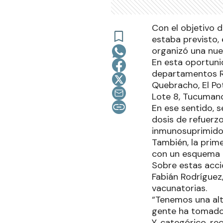
Con el objetivo d
estaba previsto, 
organizó una nue
En esta oportunid
departamentos Ra
Quebracho, El Pot
Lote 8, Tucumanc
En ese sentido, s
dosis de refuerz
inmunosuprimido
También, la prim
con un esquema 
Sobre estas acci
Fabián Rodríguez,
vacunatorias.
“Tenemos una alta
gente ha tomado 
Y, categórico, re