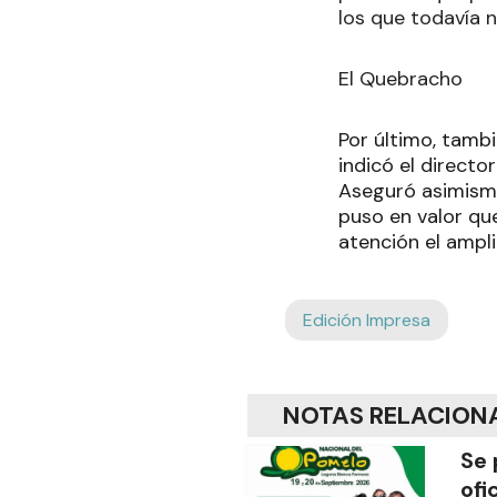
los que todavía n
El Quebracho
Por último, tamb
indicó el directo
Aseguró asimismo
puso en valor qu
atención el ampli
Edición Impresa
NOTAS RELACION
Se 
ofi