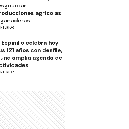
esguardar
roducciones agrícolas
 ganaderas
INTERIOR
l Espinillo celebra hoy
us 121 años con desfile,
 una amplia agenda de
ctividades
INTERIOR