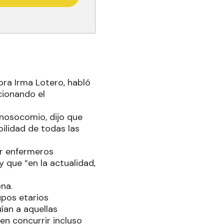
tora Irma Lotero, habló
cionando el
nosocomio, dijo que
ilidad de todas las
or enfermeros
 que “en la actualidad,
na.
upos etarios
ían a aquellas
n concurrir incluso