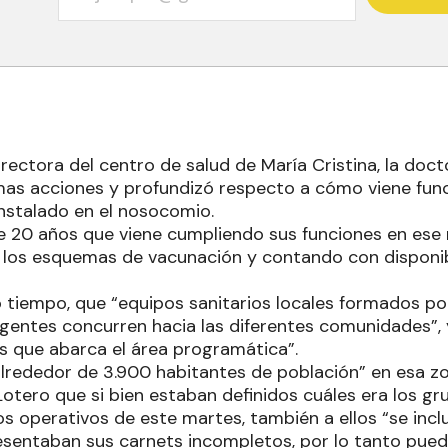
directora del centro de salud de María Cristina, la doc
as acciones y profundizó respecto a cómo viene fun
 instalado en el nosocomio.
 20 años que viene cumpliendo sus funciones en ese 
n los esquemas de vacunación y contando con disponib
 tiempo, que “equipos sanitarios locales formados p
agentes concurren hacia las diferentes comunidades”, y
las que abarca el área programática”.
alrededor de 3.900 habitantes de población” en esa zo
Lotero que si bien estaban definidos cuáles era los gr
s operativos de este martes, también a ellos “se inclu
sentaban sus carnets incompletos, por lo tanto puede