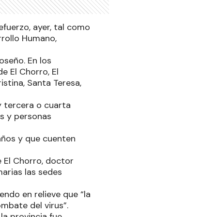
efuerzo, ayer, tal como
arrollo Humano,
oseño. En los
 El Chorro, El
ristina, Santa Teresa,
 y tercera o cuarta
os y personas
 años y que cuenten
 El Chorro, doctor
marias las sedes
endo en relieve que “la
mbate del virus”.
 la provincia fue