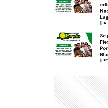
edi
Nac
Lag
INT
Se 
Fie
Po
Bla
INT
Ads