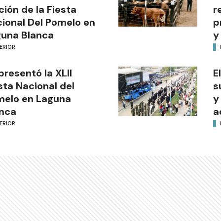
ción de la Fiesta
r
ional Del Pomelo en
p
una Blanca
y
ERIOR
presentó la XLII
E
sta Nacional del
s
melo en Laguna
y
nca
a
ERIOR