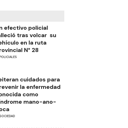
n efectivo policial
alleció tras volcar su
ehículo en la ruta
rovincial N° 28
POLICIALES
eiteran cuidados para
revenir la enfermedad
onocida como
índrome mano-ano-
oca
SOCIEDAD