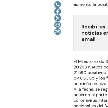
aumentó la positi
Recibí las
noticias e
email
El Ministerio de 
20.263 nuevos co
21.590 positivos.
5.480.305 y los f
continúa en alza 
A la fecha, se re
acuerdo al part
coronavirus inter
nacional es del 