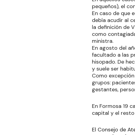
pequeños), el con
En caso de que e
debía acudir al c
la definición de 
como contagiadas
ministra.
En agosto del año
facultado a las p
hisopado. De hech
y suele ser habi
Como excepción a 
grupos: pacientes
gestantes, person
En Formosa 19 ca
capital y el rest
El Consejo de At