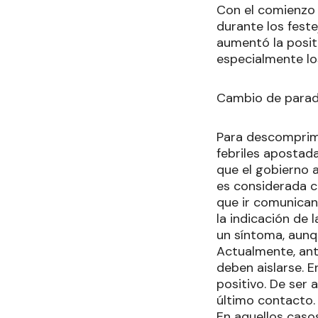
Con el comienzo 
durante los fest
aumentó la positi
especialmente lo
Cambio de para
Para descomprimi
febriles apostada
que el gobierno 
es considerada 
que ir comunican
la indicación de 
un síntoma, aunqu
Actualmente, ante
deben aislarse. E
positivo. De ser 
último contacto.
En aquellos casos