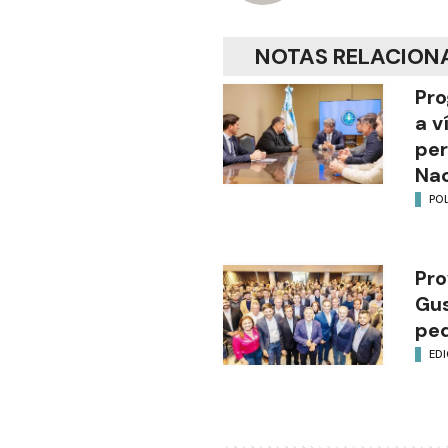
NOTAS RELACION
Pro
a v
per
Nac
POL
Pro
Gus
ped
EDI