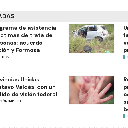
ADAS
grama de asistencia
U
íctimas de trata de
f
sonas: acuerdo
v
ión y Formosa
p
ÍTICA
vincias Unidas:
R
tavo Valdés, con un
p
ido de visión federal
c
s
CIÓN IMPRESA
b