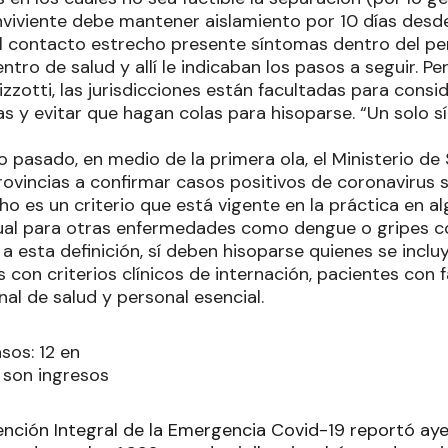
viviente debe mantener aislamiento por 10 días desde 
l contacto estrecho presente síntomas dentro del p
entro de salud y allí le indicaban los pasos a seguir. P
Vizzotti, las jurisdicciones están facultadas para cons
 y evitar que hagan colas para hisoparse. “Un solo sí
 pasado, en medio de la primera ola, el Ministerio de
rovincias a confirmar casos positivos de coronavirus si
o es un criterio que está vigente en la práctica en al
tual para otras enfermedades como dengue o gripes 
esta definición, sí deben hisoparse quienes se incluy
 con criterios clínicos de internación, pacientes con 
al de salud y personal esencial.
sos: 12 en
o son ingresos
ención Integral de la Emergencia Covid-19 reportó ay