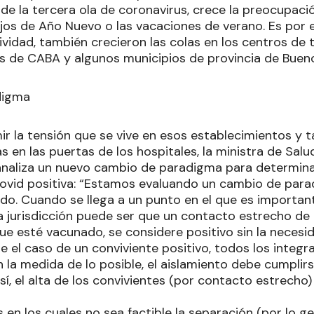
de la tercera ola de coronavirus, crece la preocupaci
ejos de Año Nuevo o las vacaciones de verano. Es por 
vidad, también crecieron las colas en los centros de t
s de CABA y algunos municipios de provincia de Bueno
digma
r la tensión que se vive en esos establecimientos y 
s en las puertas de los hospitales, la ministra de Salud
analiza un nuevo cambio de paradigma para determin
covid positiva: “Estamos evaluando un cambio de pa
do. Cuando se llega a un punto en el que es importan
la jurisdicción puede ser que un contacto estrecho de
e esté vacunado, se considere positivo sin la necesid
 el caso de un conviviente positivo, todos los integra
n la medida de lo posible, el aislamiento debe cumpli
así, el alta de los convivientes (por contacto estrecho
 en los cuales no sea factible la separación (por lo g