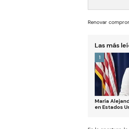
Renovar compro
Las más le
1
María Alejand
en Estados U