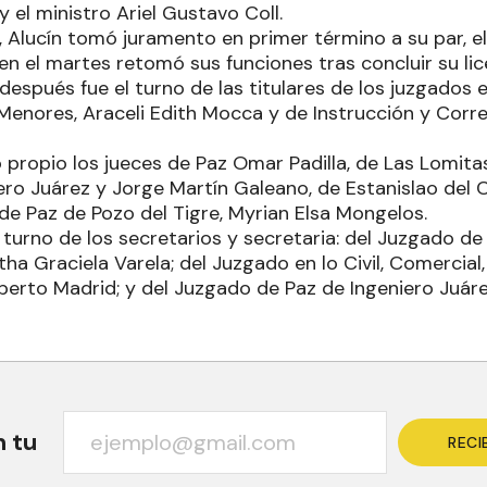
 el ministro Ariel Gustavo Coll.
 Alucín tomó juramento en primer término a su par, el 
en el martes retomó sus funciones tras concluir su lice
spués fue el turno de las titulares de los juzgados en
Menores, Araceli Edith Mocca y de Instrucción y Corre
o propio los jueces de Paz Omar Padilla, de Las Lomitas
iero Juárez y Jorge Martín Galeano, de Estanislao del
de Paz de Pozo del Tigre, Myrian Elsa Mongelos.
 turno de los secretarios y secretaria: del Juzgado de
tha Graciela Varela; del Juzgado en lo Civil, Comercial,
berto Madrid; y del Juzgado de Paz de Ingeniero Juáre
n tu
RECI