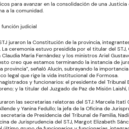
icos para avanzar en la consolidación de una Justicia
na a la comunidad.
 función judicial
STJ juraron la Constitución de la provincia, integrante
al. La ceremonia estuvo presidida por el titular del STJ
ra Claudia María Fernández y los ministros Ariel Gusta
esto creo que estamos terminando la instancia de jur
 provincia”, señaló Alucín, subrayando la importancia
co legal que rige la vida institucional de Formosa.
agistrados y funcionarios: el presidente del Tribunal
reno; y la titular del Juzgado de Paz de Misión Laishí
raron las secretarias relatoras del STJ: Marcela Itatí
llende y Yanina Fedullo; la jefa de la Oficina de Jurisp
a secretaria de Presidencia del Tribunal de Familia, Nad
icina de Jurisprudencia del STJ, Margot Elizabeth Sánc
el último grupo de funcionarios y funcionarias, integra