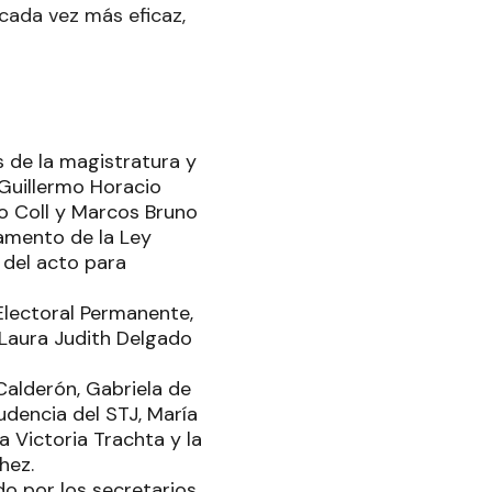
 cada vez más eficaz,
s de la magistratura y
, Guillermo Horacio
vo Coll y Marcos Bruno
amento de la Ley
 del acto para
 Electoral Permanente,
, Laura Judith Delgado
 Calderón, Gabriela de
rudencia del STJ, María
ia Victoria Trachta y la
hez.
do por los secretarios