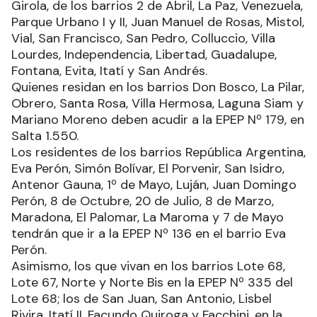
Girola, de los barrios 2 de Abril, La Paz, Venezuela,
Parque Urbano I y II, Juan Manuel de Rosas, Mistol,
Vial, San Francisco, San Pedro, Colluccio, Villa
Lourdes, Independencia, Libertad, Guadalupe,
Fontana, Evita, Itatí y San Andrés.
Quienes residan en los barrios Don Bosco, La Pilar,
Obrero, Santa Rosa, Villa Hermosa, Laguna Siam y
Mariano Moreno deben acudir a la EPEP Nº 179, en
Salta 1.550.
Los residentes de los barrios República Argentina,
Eva Perón, Simón Bolívar, El Porvenir, San Isidro,
Antenor Gauna, 1º de Mayo, Luján, Juan Domingo
Perón, 8 de Octubre, 20 de Julio, 8 de Marzo,
Maradona, El Palomar, La Maroma y 7 de Mayo
tendrán que ir a la EPEP Nº 136 en el barrio Eva
Perón.
Asimismo, los que vivan en los barrios Lote 68,
Lote 67, Norte y Norte Bis en la EPEP Nº 335 del
Lote 68; los de San Juan, San Antonio, Lisbel
Rivira, Itatí II, Facundo Quiroga y Facchini, en la