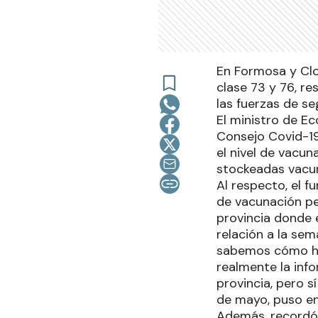
En Formosa y Clor
clase 73 y 76, re
las fuerzas de s
El ministro de Ec
Consejo Covid-19
el nivel de vacu
stockeadas vacun
Al respecto, el f
de vacunación p
provincia donde e
relación a la se
sabemos cómo hic
realmente la inf
provincia, pero s
de mayo, puso en
Además, recordó 