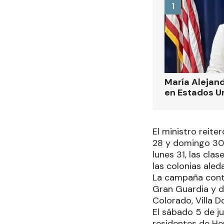
1
María Alejand
en Estados U
El ministro reite
28 y domingo 30 
lunes 31, las cla
las colonias aled
La campaña contin
Gran Guardia y de
Colorado, Villa D
El sábado 5 de ju
residentes de Her