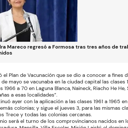
ra Mareco regresó a Formosa tras tres años de tra
nidos
ró el Plan de Vacunación que se dio a conocer a fines de
de mayo se vacunaba en la ciudad capital las clases 1
ses 1966 a 70 en Laguna Blanca, Naineck, Riacho He He,
añas a esas localidades”.
uó ayer con la aplicación a las clases 1961 a 1965 en 
más colonias; y sigue el jueves 3, para las mismas clas
os Trece y todas las colonias cercanas.
nio será el turno de los comprovincianos nacidos en l
radura, Mansilla, Villa Escolar, Misión Laishí; el doming