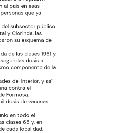
n al país en esas
 personas que ya
o del subsector público
l y Clorinda, las
letaron su esquema de
da de las clases 1961 y
s segundas dosis a
mismo componente de la
es del interior, y así
una contra el
 de Formosa.
il dosis de vacunas:
unio en todo el
as clases 65 y, en
de cada localidad.