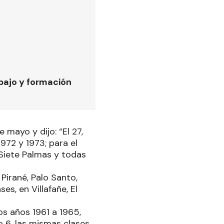
bajo y formación
 mayo y dijo: “El 27,
972 y 1973; para el
 Siete Palmas y todas
Pirané, Palo Santo,
es, en Villafañe, El
os años 1961 a 1965,
o 6, las mismas clases,