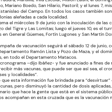
o, Mariano Boedo, San Hilario, Pastoril; y el lunes 7, m
y Estanislao del Campo. En todos los casos también so
lonias aleñadas a cada localidad.
ma el miércoles 9 de junio con la inoculación de las c
o del Tigre y Las Lomitas; luego el jueves 10, es el tu
s en General Güemes, Fortín Lugones y San Martín Dos;
mpaña de vacunación seguirá el sábado 12 de junio, co
 Departamento Ramón Lista y Pozo de Maza, y el domin
s, en todo el Departamento Matacos.
 cronograma –dijo Ibáñez- y fue anunciado a fines de
ecibir más vacunas, que puede ser que así sea, el cr
es y localidades”.
ó que esta información fue brindada para “desvirtuar”
unas, pero disminuyó la cantidad de dosis aplicadas, 
nario que hace la gente que está en el sistema públic
los acompañan en esta cruzada que es la vacunación 