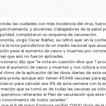
inda, las ciudades con más incidencia del virus, fuer
spectivamente, y docentes, trabajadores de la salud p
eguridad, completaron su esquema de vacunación.
onomía, Jorge Oscar Ibáñez, se refirió ayer en la conf
 a la nota periodística de un medio nacional que acu
nación pese al aumento de casos y muertes por corona
as que aún no fueron aplicadas.
uncionario dijo que “la nota en cuestión dice que 7 prov
ese al aumento de casos y muertes y nos coloca a n
l ritmo de la aplicación de las dosis diarias de esta
mana previa, aunque aún tienen 45.948 vacunas para ap
ieron para calcular ese 9% de esta semana con la an
ormación que se tomó es de todas las vacunas ya col
í queremos reiterarles el Plan de vacunación que este
 conocimiento de todos ustedes”.
que el 6 de mayo Formosa recibió 12.600 dosis de l