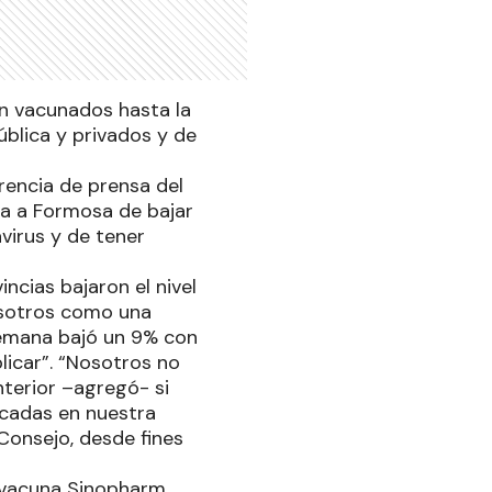
on vacunados hasta la
ública y privados y de
erencia de prensa del
sa a Formosa de bajar
virus y de tener
incias bajaron el nivel
osotros como una
 semana bajó un 9% con
licar”. “Nosotros no
terior –agregó- si
ocadas en nuestra
 Consejo, desde fines
a vacuna Sinopharm