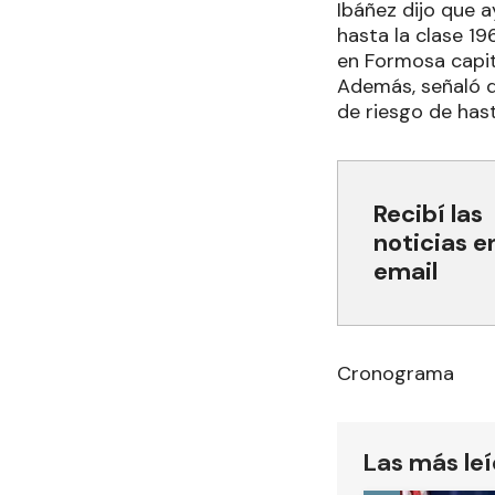
Ibáñez dijo que 
hasta la clase 19
en Formosa capita
Además, señaló q
de riesgo de hast
Recibí las
noticias e
email
Cronograma
Las más le