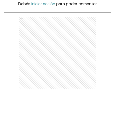
Debés
iniciar sesión
para poder comentar
Ads