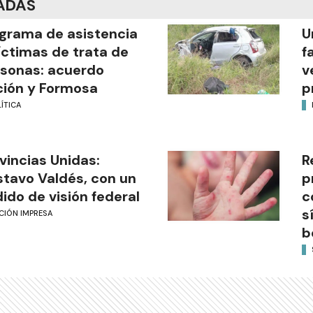
ADAS
grama de asistencia
U
íctimas de trata de
f
sonas: acuerdo
v
ión y Formosa
p
ÍTICA
vincias Unidas:
R
tavo Valdés, con un
p
ido de visión federal
c
s
CIÓN IMPRESA
b