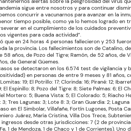
antenernos alertas sobre la peligrosidad del virus q
pandemia sigue entre nosotros y para continuar dismi
bemos concurrir a vacunarnos para avanzar en la inmu
menor tiempo posible, como ya lo hemos logrado en 
perseverar en el cumplimiento de los cuidados preven
os vigentes para cada actividad”.
ó que en 24 horas 4 personas fallecieron y 253 fuer
da la provincia. Los fallecimientos son de Catalino, 
de 58 años, de Pozo del Tigre; Ramón, de 52 años, de Vi
años, de General Güemes.
asos se detectaron en los 6.574 test de vigilancia y 
ositividad) en personas de entre 9 meses y 81 años, 
omitas: 19; El Potrillo: 17; Clorinda: 16; Pirané: 12; Ibarr
 El Espinillo: 8; Pozo del Tigre: 8; Siete Palmas: 6; El Ch
l Mortero: 5; Buena Vista: 5; El Colorado: 5; Riacho He 
3; Tres Lagunas: 3; Lote 8: 3; Gran Guardia: 2; Laguna B
caso en El Simbolar, Villafañe, Fortín Lugones, Posta 
niero Juárez, María Cristina, Villa Dos Trece, Subtenie
 ingresos desde otras jurisdicciones: 7 (2 de provincia
 Fe, 1 de Mendoza, 1 de Chaco y 1 de Corrientes). Uno d