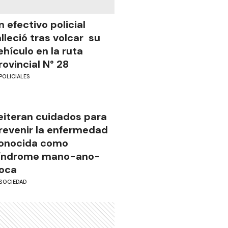
n efectivo policial
alleció tras volcar su
ehículo en la ruta
rovincial N° 28
POLICIALES
eiteran cuidados para
revenir la enfermedad
onocida como
índrome mano-ano-
oca
SOCIEDAD