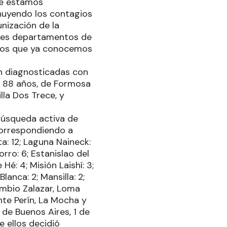
ue estamos
nuyendo los contagios
nización de la
tres departamentos de
tivos que ya conocemos
on diagnosticadas con
de 88 años, de Formosa
lla Dos Trece, y
búsqueda activa de
correspondiendo a
eta: 12; Laguna Naineck:
orro: 6; Estanislao del
Hé: 4; Misión Laishí: 3;
lanca: 2; Mansilla: 2;
Cambio Zalazar, Loma
nte Perín, La Mocha y
 de Buenos Aires, 1 de
e ellos decidió