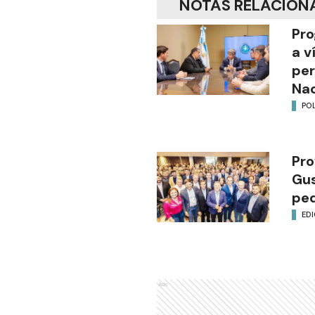
NOTAS RELACION
Pro
a v
per
Nac
POL
Pro
Gus
ped
EDI
Ads