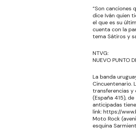
“Son canciones q
dice Iván quien t
el que es su últi
cuenta con la par
tema Sátiros y s
NTVG:
NUEVO PUNTO D
La banda uruguay
Cincuentenario. 
transferencias y
(España 415), de 
anticipadas tien
link: https://www
Moto Rock (avenid
esquina Sarmient