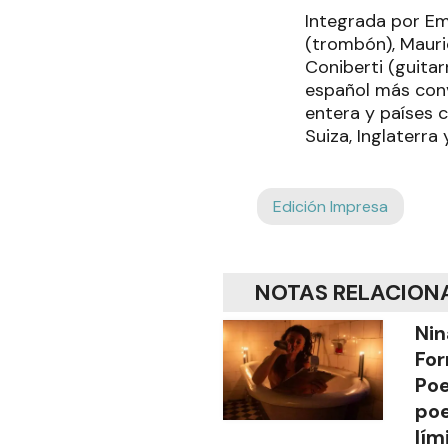
Integrada por Emi
(trombón), Mauric
Coniberti (guita
español más conv
entera y países 
Suiza, Inglaterra
Edición Impresa
NOTAS RELACION
Nin
For
Poe
poe
lím