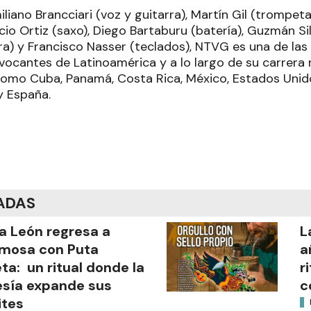
liano Brancciari (voz y guitarra), Martín Gil (trompet
io Ortiz (saxo), Diego Bartaburu (batería), Guzmán Sil
rra) y Francisco Nasser (teclados), NTVG es una de la
ocantes de Latinoamérica y a lo largo de su carrera
como Cuba, Panamá, Costa Rica, México, Estados Unido
 y España.
ADAS
a León regresa a
L
mosa con Puta
a
ta: un ritual donde la
r
sía expande sus
c
ites