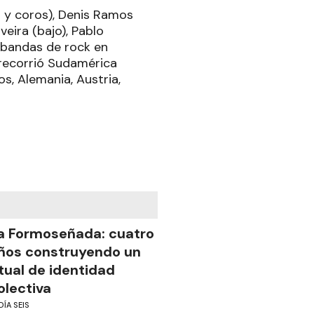
a y coros), Denis Ramos
veira (bajo), Pablo
s bandas de rock en
 recorrió Sudamérica
s, Alemania, Austria,
a Formoseñada: cuatro
ños construyendo un
itual de identidad
olectiva
DÍA SEIS