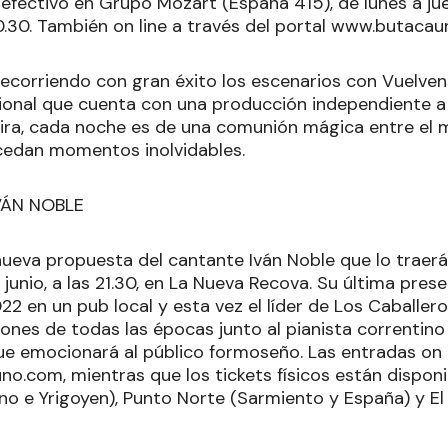
 efectivo en Grupo Mozart (España 415), de lunes a juev
0.30. También on line a través del portal www.butacau
recorriendo con gran éxito los escenarios con Vuelven
cional que cuenta con una producción independiente a 
gira, cada noche es de una comunión mágica entre el m
cedan momentos inolvidables.
VÁN NOBLE
 nueva propuesta del cantante Iván Noble que lo traer
junio, a las 21.30, en La Nueva Recova. Su última pres
022 en un pub local y esta vez el líder de Los Caballe
ones de todas las épocas junto al pianista correntin
ue emocionará al público formoseño. Las entradas on l
o.com, mientras que los tickets físicos están disponi
no e Yrigoyen), Punto Norte (Sarmiento y España) y El