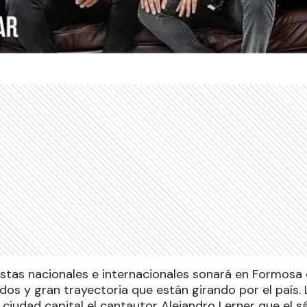
istas nacionales e internacionales sonará en Formosa 
os y gran trayectoria que están girando por el país.
a ciudad capital el cantautor Alejandro Lerner que el 