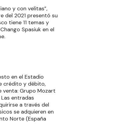
ano y con velitas”,
re del 2021 presentó su
sco tiene 11 temas y
l Chango Spasiuk en el
e.
sto en el Estadio
 crédito y débito,
de venta: Grupo Mozart
. Las entradas
irirse a través del
ísicos se adquieren en
Punto Norte (España