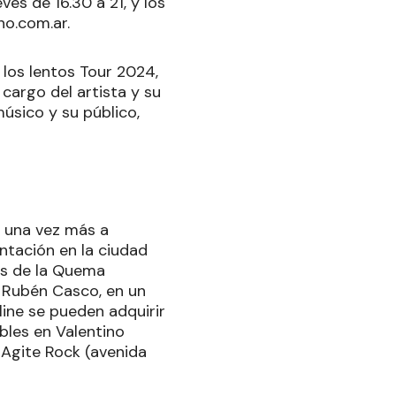
es de 16.30 a 21, y los
no.com.ar.
 los lentos Tour 2024,
cargo del artista y su
úsico y su público,
á una vez más a
entación en la ciudad
ros de la Quema
o Rubén Casco, en un
ine se pueden adquirir
bles en Valentino
 Agite Rock (avenida