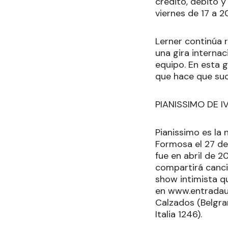
crédito, débito y
viernes de 17 a 2
Lerner continúa 
una gira interna
equipo. En esta 
que hace que su
PIANISSIMO DE I
Pianissimo es la
Formosa el 27 de 
fue en abril de 2
compartirá canci
show intimista q
en www.entradaun
Calzados (Belgra
Italia 1246).