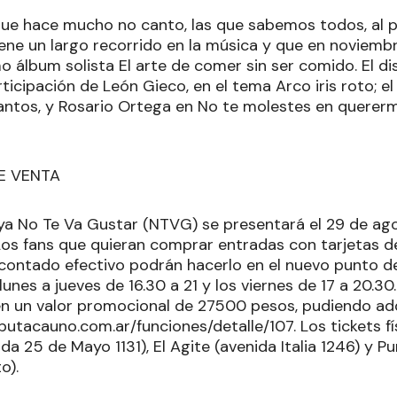
ue hace mucho no canto, las que sabemos todos, al pi
iene un largo recorrido en la música y que en noviemb
mo álbum solista El arte de comer sin ser comido. El di
ticipación de León Gieco, en el tema Arco iris roto; e
antos, y Rosario Ortega en No te molestes en quererm
E VENTA
a No Te Va Gustar (NTVG) se presentará el 29 de ago
Los fans que quieran comprar entradas con tarjetas de
 contado efectivo podrán hacerlo en el nuevo punto 
lunes a jueves de 16.30 a 21 y los viernes de 17 a 20.30
en un valor promocional de 27500 pesos, pudiendo adqu
.butacauno.com.ar/funciones/detalle/107. Los tickets f
a 25 de Mayo 1131), El Agite (avenida Italia 1246) y 
o).