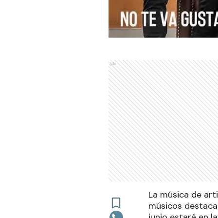
Ads
La música de art
músicos destacad
junio estará en l