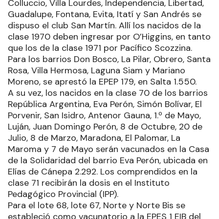
Colluccio, Villa Lourdes, Independencia, Libertad,
Guadalupe, Fontana, Evita, Itatí y San Andrés se
dispuso el club San Martín. Allí los nacidos de la
clase 1970 deben ingresar por O’Higgins, en tanto
que los de la clase 1971 por Pacífico Scozzina.
Para los barrios Don Bosco, La Pilar, Obrero, Santa
Rosa, Villa Hermosa, Laguna Siam y Mariano
Moreno, se aprestó la EPEP 179, en Salta 1.550.
A su vez, los nacidos en la clase 70 de los barrios
República Argentina, Eva Perón, Simón Bolívar, El
Porvenir, San Isidro, Antenor Gauna, 1.º de Mayo,
Luján, Juan Domingo Perón, 8 de Octubre, 20 de
Julio, 8 de Marzo, Maradona, El Palomar, La
Maroma y 7 de Mayo serán vacunados en la Casa
de la Solidaridad del barrio Eva Perón, ubicada en
Elías de Cánepa 2.292. Los comprendidos en la
clase 71 recibirán la dosis en el Instituto
Pedagógico Provincial (IPP).
Para el lote 68, lote 67, Norte y Norte Bis se
estableció como vacunatorio a la EPES 1 EIB del