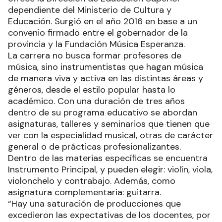
El pasado jueves 23 se realizó el Concierto fin de
curso 2022 de la Tecnicatura Superior de Músico
Social con la dirección del maestro Roberto
Túbaro, en el Teatro de la Ciudad, con entrada
libre y gratuita.
La Tecnicatura Superior de Músico Social es una
más de las ofertas académicas gratuitas que
ofrece la Dirección de Educación Superior
dependiente del Ministerio de Cultura y
Educación. Surgió en el año 2016 en base a un
convenio firmado entre el gobernador de la
provincia y la Fundación Música Esperanza.
La carrera no busca formar profesores de
música, sino instrumentistas que hagan música
de manera viva y activa en las distintas áreas y
géneros, desde el estilo popular hasta lo
académico. Con una duración de tres años
dentro de su programa educativo se abordan
asignaturas, talleres y seminarios que tienen que
ver con la especialidad musical, otras de carácter