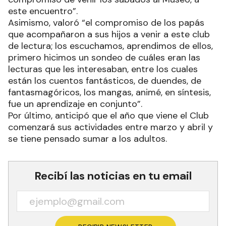
arrancamos esta etapa con ellos; hubo
oportunidades en las que contábamos con 10, 20,
25 jóvenes, siempre manejábamos más o menos
la misma cantidad, y quiero destacar que ellos no
viven cerca de la sede y se tomaron este
compromiso de venir los sábados al Museo, a
este encuentro”.
Asimismo, valoró “el compromiso de los papás
que acompañaron a sus hijos a venir a este club
de lectura; los escuchamos, aprendimos de ellos,
primero hicimos un sondeo de cuáles eran las
lecturas que les interesaban, entre los cuales
están los cuentos fantásticos, de duendes, de
fantasmagóricos, los mangas, animé, en síntesis,
fue un aprendizaje en conjunto”.
Por último, anticipó que el año que viene el Club
comenzará sus actividades entre marzo y abril y
se tiene pensado sumar a los adultos.