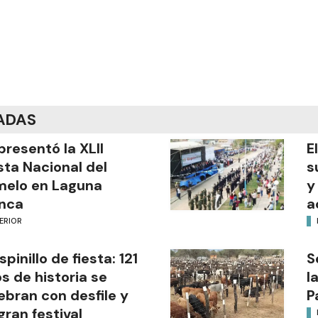
ADAS
presentó la XLII
E
sta Nacional del
s
melo en Laguna
y
nca
a
ERIOR
Espinillo de fiesta: 121
S
s de historia se
l
ebran con desfile y
P
gran festival