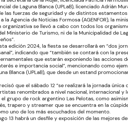
la secretaria de la Mujer, licenciada Patricia Hermosilla
ncial de Laguna Blanca (UPLaB), licenciado Adrián Mur
e las fuerzas de seguridad y de distintos estamento
 a la Agencia de Noticias Formosa (AGENFOR), la minis
n organizativa se llevó a cabo con todos los organism
del Ministerio de Turismo, ni de la Municipalidad de La
eños”.
ta edición 2024, la fiesta se desarrollará en “dos jor
sanal”, indicando que “también se contará con la pres
bernamentales que estarán exponiendo las acciones d
interés e importancia social”, mencionando como ejemp
guna Blanca (UPLaB), que desde un estand promocionar
recisó que el sábado 12 “se realizará la jornada única 
rtistas renombrados a nivel nacional, internacional y l
á el grupo de rock argentino Las Pelotas, como asimism
s, trapero y streamer que se encuentra en la cúspide
como uno de los más escuchados del momento.
go 13 habrá un desfile y exposición de las mejores d