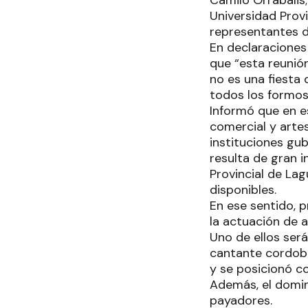
Camilo Orrabalis; 
Universidad Provi
representantes d
En declaraciones
que “esta reunió
no es una fiesta 
todos los formos
Informó que en es
comercial y arte
instituciones gu
resulta de gran 
Provincial de La
disponibles.
En ese sentido, p
la actuación de a
Uno de ellos ser
cantante cordobé
y se posicionó 
Además, el domin
payadores.