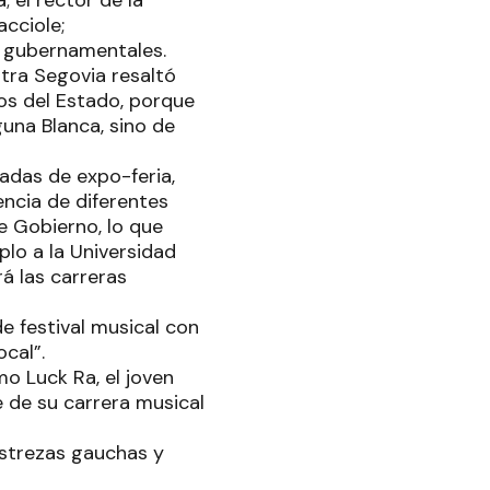
; el rector de la
acciole;
s gubernamentales.
tra Segovia resaltó
os del Estado, porque
guna Blanca, sino de
nadas de expo-feria,
encia de diferentes
e Gobierno, lo que
lo a la Universidad
á las carreras
de festival musical con
ocal”.
o Luck Ra, el joven
 de su carrera musical
estrezas gauchas y