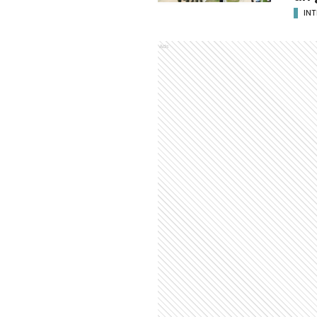
INT
Ads