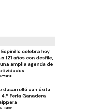
l Espinillo celebra hoy
us 121 años con desfile,
 una amplia agenda de
ctividades
INTERIOR
e desarrolló con éxito
a 4.ª Feria Ganadera
aippera
INTERIOR