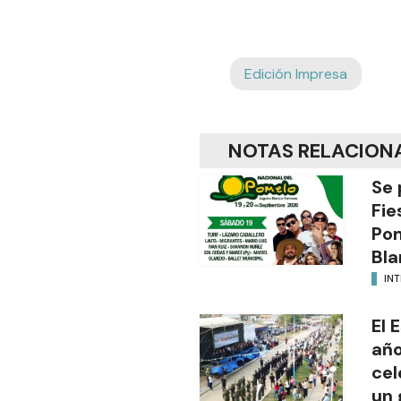
Edición Impresa
NOTAS RELACION
Se 
Fie
Po
Bla
INT
El 
año
cel
un 