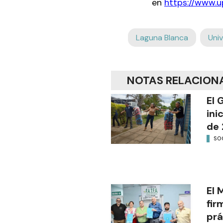
en
https://www.u
Laguna Blanca
Uni
NOTAS RELACION
El 
ini
de 
SO
El 
fir
prá