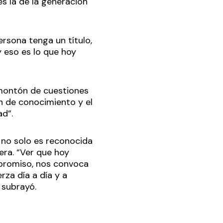
s la de la generación
rsona tenga un título,
y eso es lo que hoy
n montón de cuestiones
n de conocimiento y el
ad”.
a no solo es reconocida
era. “Ver que hoy
mpromiso, nos convoca
za día a día y a
, subrayó.