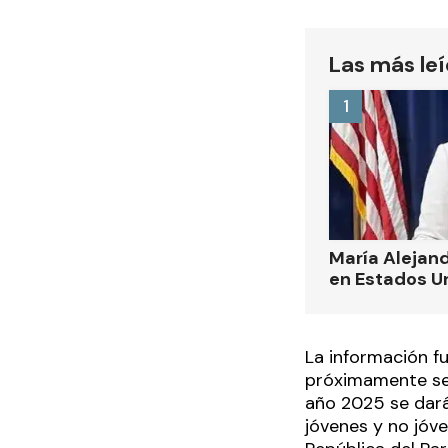
Las más le
1
María Alejand
en Estados U
La información f
próximamente se d
año 2025 se dará
jóvenes y no jóv