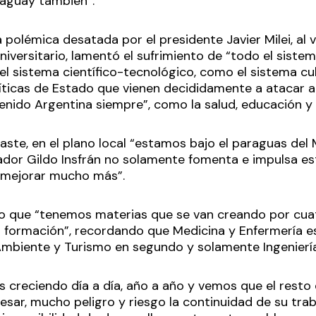
raguay también”.
a polémica desatada por el presidente Javier Milei, al 
iversitario, lamentó el sufrimiento de “todo el sistem
l sistema científico-tecnológico, como el sistema cul
íticas de Estado que vienen decididamente a atacar 
enido Argentina siempre”, como la salud, educación y 
raste, en el plano local “estamos bajo el paraguas de
dor Gildo Insfrán no solamente fomenta e impulsa esto
 mejorar mucho más”.
o que “tenemos materias que se van creando por cua
formación”, recordando que Medicina y Enfermería es
Ambiente y Turismo en segundo y solamente Ingeniería
 creciendo día a día, año a año y vemos que el resto d
sar, mucho peligro y riesgo la continuidad de su trab