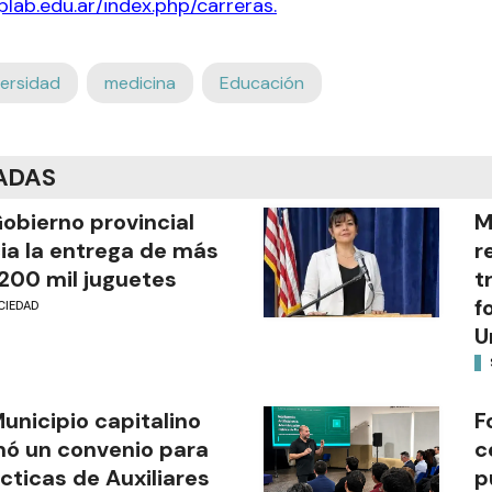
plab.edu.ar/index.php/carreras
.
versidad
medicina
Educación
ADAS
Gobierno provincial
M
cia la entrega de más
r
200 mil juguetes
t
f
CIEDAD
U
Municipio capitalino
F
mó un convenio para
c
cticas de Auxiliares
p