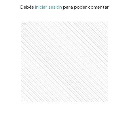
Debés
iniciar sesión
para poder comentar
Ads