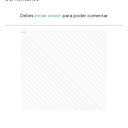
Debés
iniciar sesión
para poder comentar
Ads