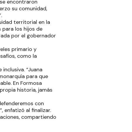
“se encontraron
uerzo su comunidad,
.
dad territorial en la
 para los hijos de
urada por el gobernador
eles primario y
safíos, como la
 inclusiva. “Juana
 monarquía para que
iable. En Formosa
ropia historia, jamás
a defenderemos con
enfatizó al finalizar.
talaciones, compartiendo