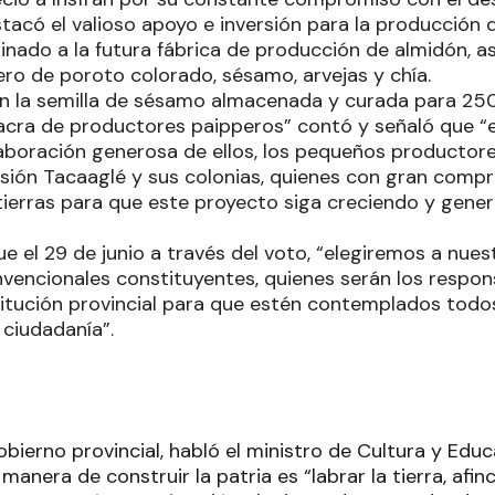
stacó el valioso apoyo e inversión para la producción 
inado a la futura fábrica de producción de almidón, as
lero de poroto colorado, sésamo, arvejas y chía.
 la semilla de sésamo almacenada y curada para 250
acra de productores paipperos” contó y señaló que “e
olaboración generosa de ellos, los pequeños productor
ión Tacaaglé y sus colonias, quienes con gran compr
tierras para que este proyecto siga creciendo y gen
que el 29 de junio a través del voto, “elegiremos a nues
vencionales constituyentes, quienes serán los respon
itución provincial para que estén contemplados todo
 ciudadanía”.
ierno provincial, habló el ministro de Cultura y Educ
manera de construir la patria es “labrar la tierra, afin