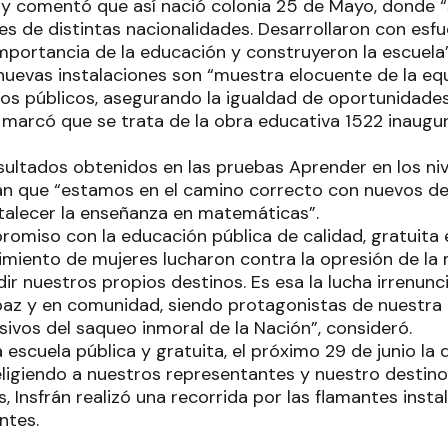
” y comentó que así nació colonia 25 de Mayo, donde 
s de distintas nacionalidades. Desarrollaron con esf
importancia de la educación y construyeron la escuela”
uevas instalaciones son “muestra elocuente de la equi
dos públicos, asegurando la igualdad de oportunidades
 y marcó que se trata de la obra educativa 1522 inaug
esultados obtenidos en las pruebas Aprender en los niv
an que “estamos en el camino correcto con nuevos de
talecer la enseñanza en matemáticas”.
omiso con la educación pública de calidad, gratuita e
imiento de mujeres lucharon contra la opresión de la
ir nuestros propios destinos. Es esa la lucha irrenunc
az y en comunidad, siendo protagonistas de nuestra p
ivos del saqueo inmoral de la Nación”, consideró.
 escuela pública y gratuita, el próximo 29 de junio l
ligiendo a nuestros representantes y nuestro destino”, 
s, Insfrán realizó una recorrida por las flamantes ins
ntes.