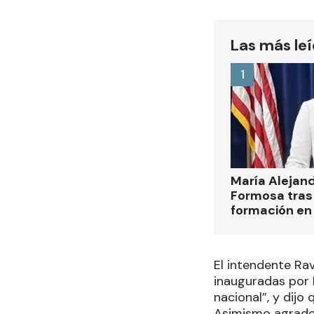
Las más le
1
María Alejan
Formosa tras 
formación en
El intendente Ra
inauguradas por 
nacional”, y dijo 
Asimismo agradec