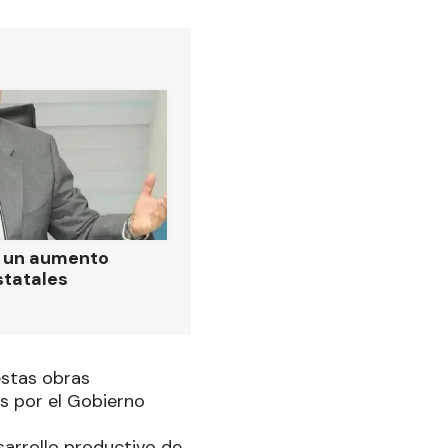
ó un aumento
statales
estas obras
s por el Gobierno
arrollo productivo de