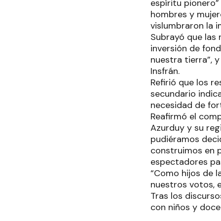
espíritu pionero
hombres y mujere
vislumbraron la 
Subrayó que las n
inversión de fon
nuestra tierra”,
Insfrán.
Refirió que los r
secundario indic
necesidad de for
Reafirmó el compr
Azurduy y su reg
pudiéramos decid
construimos en p
espectadores pas
“Como hijos de la
nuestros votos, e
Tras los discurso
con niños y doce