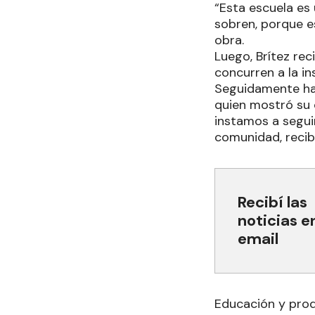
“Esta escuela es
sobren, porque e
obra.
Luego, Brítez re
concurren a la in
Seguidamente hab
quien mostró su 
instamos a segu
comunidad, recib
Recibí las
noticias e
email
Educación y pro