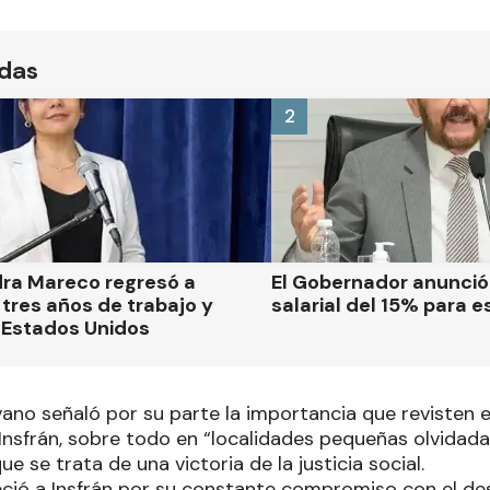
ídas
2
dra Mareco regresó a
El Gobernador anunci
tres años de trabajo y
salarial del 15% para e
 Estados Unidos
vano señaló por su parte la importancia que revisten 
Insfrán, sobre todo en “localidades pequeñas olvidada
que se trata de una victoria de la justicia social.
ió a Insfrán por su constante compromiso con el des