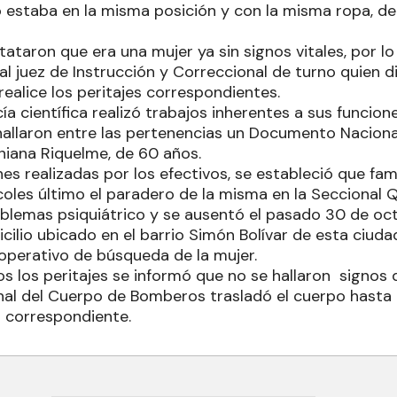
 estaba en la misma posición y con la misma ropa, dec
tataron que era una mujer ya sin signos vitales, por l
l juez de Instrucción y Correccional de turno quien 
 realice los peritajes correspondientes.
icía científica realizó trabajos inherentes a sus funcio
hallaron entre las pertenencias un Documento Naciona
iana Riquelme, de 60 años.
es realizadas por los efectivos, se estableció que fami
oles último el paradero de la misma en la Seccional Q
blemas psiquiátrico y se ausentó el pasado 30 de oct
cilio ubicado en el barrio Simón Bolívar de esta ciud
perativo de búsqueda de la mujer.
os los peritajes se informó que no se hallaron signos de
nal del Cuerpo de Bomberos trasladó el cuerpo hasta 
a correspondiente.