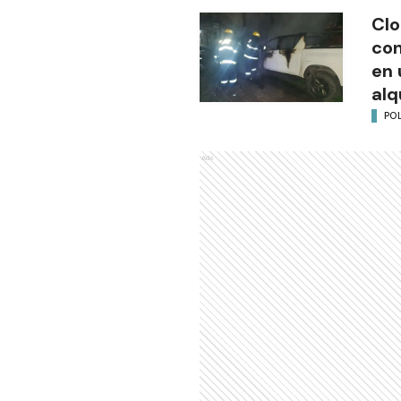
Clo
co
en 
alq
POL
Ads