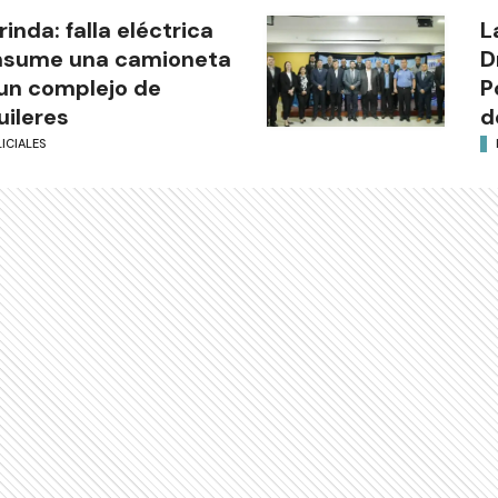
rinda: falla eléctrica
L
nsume una camioneta
D
un complejo de
P
uileres
d
ICIALES