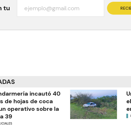
n tu
RECI
ADAS
darmería incautó 40
U
os de hojas de coca
e
un operativo sobre la
e
a 39
ICIALES