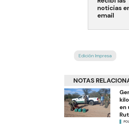
Recibí las
noticias e
email
Edición Impresa
NOTAS RELACION
Gen
kil
en 
Rut
POL