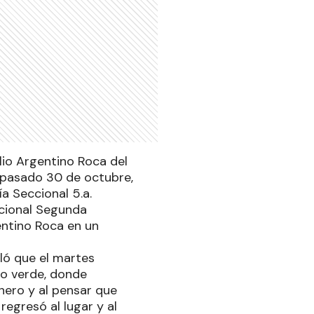
lio Argentino Roca del
l pasado 30 de octubre,
ía Seccional 5.a.
ccional Segunda
entino Roca en un
aló que el martes
io verde, donde
ero y al pensar que
regresó al lugar y al