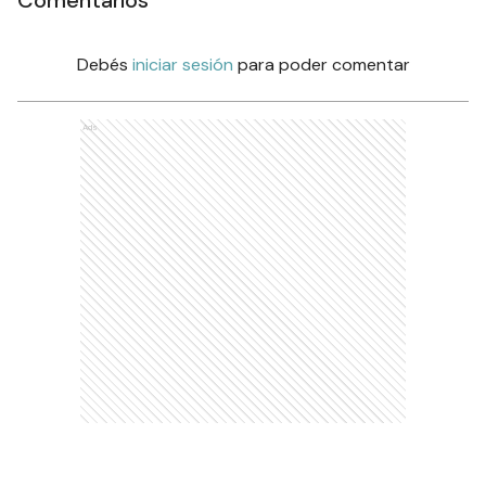
Debés
iniciar sesión
para poder comentar
Ads