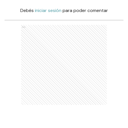
Debés
iniciar sesión
para poder comentar
Ads