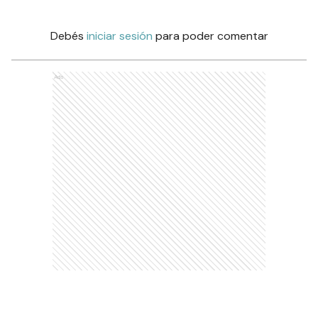
Debés
iniciar sesión
para poder comentar
Ads