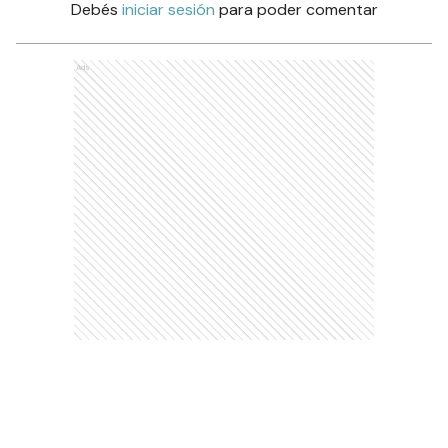
Debés
iniciar sesión
para poder comentar
Ads