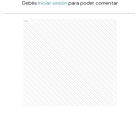
Debés
iniciar sesión
para poder comentar
Ads