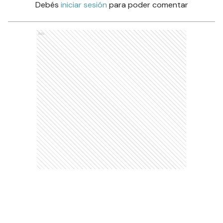
Debés
iniciar sesión
para poder comentar
Ads