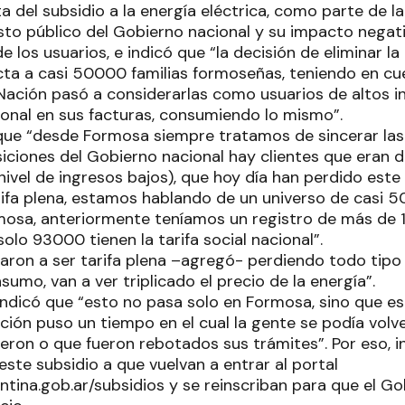
ita del subsidio a la energía eléctrica, como parte de la
sto público del Gobierno nacional y su impacto negati
 los usuarios, e indicó que “la decisión de eliminar la 
ta a casi 50000 familias formoseñas, teniendo en cue
 Nación pasó a considerarlas como usuarios de altos i
ional en sus facturas, consumiendo lo mismo”.
 que “desde Formosa siempre tratamos de sincerar las 
iciones del Gobierno nacional hay clientes que eran de
ivel de ingresos bajos), que hoy día han perdido este 
rifa plena, estamos hablando de un universo de casi 5
mosa, anteriormente teníamos un registro de más de
solo 93000 tienen la tarifa social nacional”.
ron a ser tarifa plena –agregó- perdiendo todo tipo 
umo, van a ver triplicado el precio de la energía”.
 indicó que “esto no pasa solo en Formosa, sino que 
ación puso un tiempo en el cual la gente se podía volver
ieron o que fueron rebotados sus trámites”. Por eso, 
ste subsidio a que vuelvan a entrar al portal
tina.gob.ar/subsidios y se reinscriban para que el Go