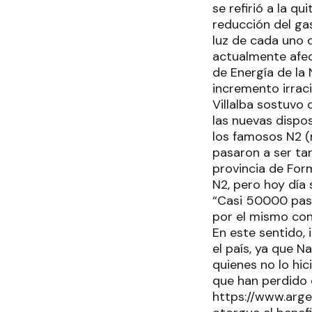
se refirió a la qu
reducción del ga
luz de cada uno de
actualmente afec
de Energía de la
incremento irrac
Villalba sostuvo
las nuevas dispos
los famosos N2 (n
pasaron a ser ta
provincia de For
N2, pero hoy día 
“Casi 50000 pasa
por el mismo cons
En este sentido,
el país, ya que N
quienes no lo hic
que han perdido e
https://www.argen