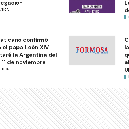
vegación
L
d
ÍTICA
Vaticano confirmó
C
 el papa León XIV
l
itará la Argentina del
q
l 11 de noviembre
a
U
ÍTICA