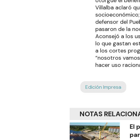
otorgue el benefi
Villalba aclaró q
socioeconómico; 
defensor del Pue
pasaron de la noc
Aconsejó a los u
lo que gastan est
a los cortes pro
“nosotros vamos a
hacer uso raciona
Edición Impresa
NOTAS RELACION
El 
par