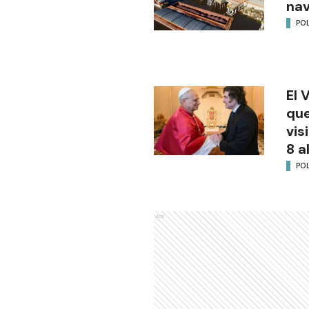
na
POL
El 
que
vis
8 a
POL
Ads