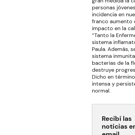
gran medida la c
personas jóvenes 
incidencia en nu
franco aumento c
impacto en la cal
“Tanto la Enferm
sistema inflamat
Paula. Además, s
sistema inmunita
bacterias de la f
destruye progres
Dicho en términos
intensa y persist
normal.
Recibí las
noticias e
email