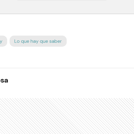
y
Lo que hay que saber
osa