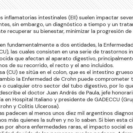
 inflamatorias intestinales (EII) suelen impactar seve
entes, sin embargo, un diagnóstico a tiempo y un tra
te recuperar su bienestar, minimizar la progresión de
en fundamentalmente a dos entidades, la Enfermedad 
(CU), las cuales consisten en una serie de trastornos 
cida que afectan al aparato digestivo, principalmente
mos de su recorrido, el recto y el ano incluidos.
osa (CU) se sitúa en el colon, que es el intestino grues
 cambio la Enfermedad de Crohn puede comprometer t
o o cualquier otro sector del tubo digestivo, por lo 
 describe el doctor Juan Andrés de Paula, jefe honorari
a en Hospital Italiano y presidente de GADECCU (Gr
ohn y Colitis Ulcerosa).
las padecen al menos unos diez mil argentinos diagno
s más quienes la sufren y no lo saben. Si bien esta cif
s por ahora enfermedades raras, el impacto social es