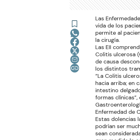
Las Enfermedades
vida de los paci
permite al pacien
la cirugía.
Las EII comprend
Colitis ulcerosa 
de causa descono
los distintos tra
“La Colitis ulcer
hacia arriba; en
intestino delgad
formas clínicas”,
Gastroenterologí
Enfermedad de Cr
Estas dolencias 
podrían ser mucho
sean considerada