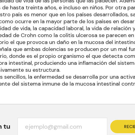
alidad de vida de las personas que las padecen. Además
de hasta treinta años, e incluso en niños. Por otra par
estro país es menor que en los países desarrollados,
omo ocurre en la mayor parte de los países en desarro
idad de vida, la capacidad laboral, la vida de relación y
edad de Crohn como la colitis ulcerosa se parecen en
orio el que provoca un daño en la mucosa del intestin
eñala que ambas dolencias se producen por un mal fu
rio, donde es el propio organismo el que detecta com
lora intestinal, produciendo una inflamación del siste
ivamente su estructura.
 sencillos, la enfermedad se desarrolla por una activ
ente del sistema inmune de la mucosa intestinal contra 
n tu
RECI