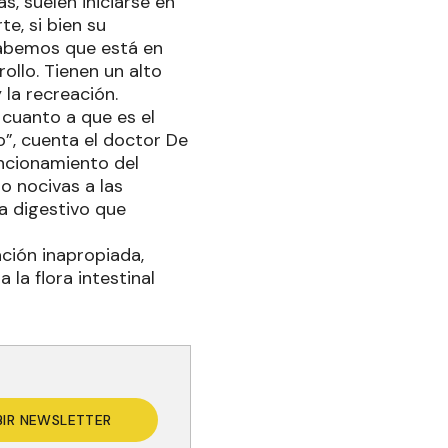
, suelen iniciarse en
te, si bien su
 sabemos que está en
llo. Tienen un alto
 la recreación.
 cuanto a que es el
o”, cuenta el doctor De
ncionamiento del
o nocivas a las
ma digestivo que
ación inapropiada,
la flora intestinal
BIR NEWSLETTER